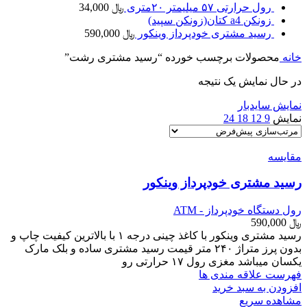
رول حرارتی ۵۷ میلیمتر ۲۰متری
﷼
34,000
زونکن a4 کتان(زونکن سپید)
رسید مشتری خودپرداز وینکور
﷼
590,000
خانه
محصولات برچسب خورده “رسید مشتری رشت”
در حال نمایش یک نتیجه
نمایش سایدبار
نمایش
9
12
18
24
مقایسه
رسید مشتری خودپرداز وینکور
رول دستگاه خودپرداز - ATM
﷼
590,000
رسید مشتری وینکور با کاغذ چینی درجه ۱ با بالاترین کیفیت چاپ و
بدون پرز متراژ ۲۴۰ متر قیمت رسید مشتری ساده و بلک مارک
یکسان میباشد مغزی رول ۱۷ حرارتی رو
فهرست علاقه مندی ها
افزودن به سبد خرید
مشاهده سریع