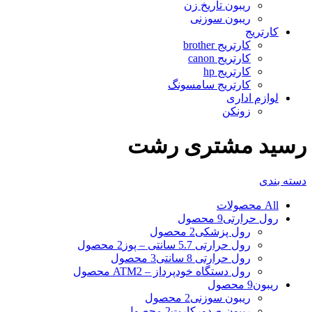
ریبون تاریخ زن
ریبون سوزنی
کارتریج
کارتریج brother
کارتریج canon
کارتریج hp
کارتریج سامسونگ
لوازم اداری
زونکن
رسید مشتری رشت
دسته بندی
All
محصولات
رول حرارتی
9 محصول
رول پزشکی
2 محصول
رول حرارتی 5.7 سانتی – پوز
2 محصول
رول حرارتی 8 سانتی
3 محصول
رول دستگاه خودپرداز – ATM
2 محصول
ریبون
9 محصول
ریبون سوزنی
2 محصول
ریبون صدورکارت
2 محصول