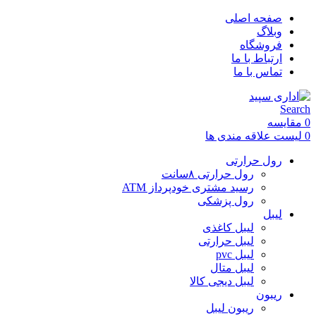
صفحه اصلی
وبلاگ
فروشگاه
ارتباط با ما
تماس با ما
Search
0
مقایسه
0
لیست علاقه مندی ها
رول حرارتی
رول حرارتی ۸سانت
رسید مشتری خودپرداز ATM
رول پزشکی
لیبل
لیبل کاغذی
لیبل حرارتی
لیبل pvc
لیبل متال
لیبل دیجی کالا
ریبون
ریبون لیبل