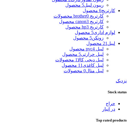
ریبون لیبل
5 محصول
کارتریج
6 محصول
کارتریج brother
0 محصولات
کارتریج canon
3 محصول
کارتریج hp
3 محصول
لوازم اداری
5 محصول
زونکن
5 محصول
لیبل
21 محصول
لیبل pvc
4 محصول
لیبل حرارتی
5 محصول
لیبل دیجی کالا
1 محصولات
لیبل کاغذی
11 محصول
لیبل متال
0 محصولات
نزدیک
Stock status
حراج
در انبار
Top rated products