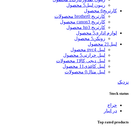
ریبون لیبل
5 محصول
کارتریج
6 محصول
کارتریج brother
0 محصولات
کارتریج canon
3 محصول
کارتریج hp
3 محصول
لوازم اداری
5 محصول
زونکن
5 محصول
لیبل
21 محصول
لیبل pvc
4 محصول
لیبل حرارتی
5 محصول
لیبل دیجی کالا
1 محصولات
لیبل کاغذی
11 محصول
لیبل متال
0 محصولات
نزدیک
Stock status
حراج
در انبار
Top rated products