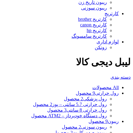
ریبون تاریخ زن
ریبون سوزنی
کارتریج
کارتریج brother
کارتریج canon
کارتریج hp
کارتریج سامسونگ
لوازم اداری
زونکن
لیبل دیجی کالا
دسته بندی
All
محصولات
رول حرارتی
9 محصول
رول پزشکی
2 محصول
رول حرارتی 5.7 سانتی – پوز
2 محصول
رول حرارتی 8 سانتی
3 محصول
رول دستگاه خودپرداز – ATM
2 محصول
ریبون
9 محصول
ریبون سوزنی
2 محصول
ریبون صدورکارت
2 محصول