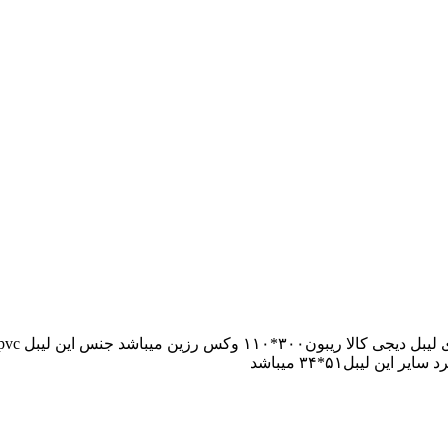
 لیبل۵۱*۳۴ میباشد