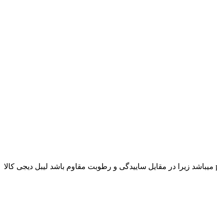
هررول شامل ۳۰۰۰عدد لیبل میباشد ریبون مناسب جهت چاپ برروی لیبل دیجی کالا ریبون۳۰۰*۱۱۰ وکس رزین میباشد جنس این لیبل pvc میباشد زیرا در مقایل ساییدگی و رطوبت مقاوم باشد لیبل دیجی کالا