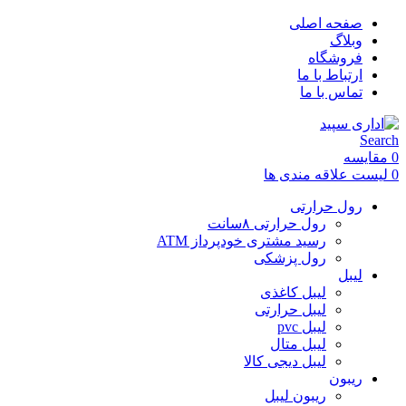
صفحه اصلی
وبلاگ
فروشگاه
ارتباط با ما
تماس با ما
Search
0
مقایسه
0
لیست علاقه مندی ها
رول حرارتی
رول حرارتی ۸سانت
رسید مشتری خودپرداز ATM
رول پزشکی
لیبل
لیبل کاغذی
لیبل حرارتی
لیبل pvc
لیبل متال
لیبل دیجی کالا
ریبون
ریبون لیبل