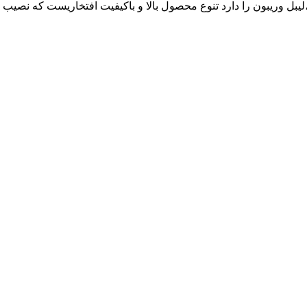
ع رول حرارتی ،لیبل وریبون را دارد تنوع محصول بالا و باکیفیت افتخاریست ک