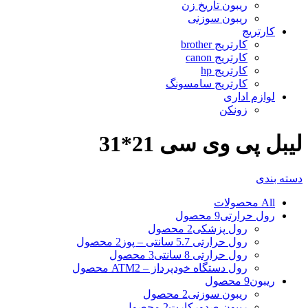
ریبون تاریخ زن
ریبون سوزنی
کارتریج
کارتریج brother
کارتریج canon
کارتریج hp
کارتریج سامسونگ
لوازم اداری
زونکن
لیبل پی وی سی 21*31
دسته بندی
All
محصولات
رول حرارتی
9 محصول
رول پزشکی
2 محصول
رول حرارتی 5.7 سانتی – پوز
2 محصول
رول حرارتی 8 سانتی
3 محصول
رول دستگاه خودپرداز – ATM
2 محصول
ریبون
9 محصول
ریبون سوزنی
2 محصول
ریبون صدورکارت
2 محصول