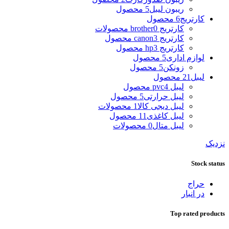
ریبون لیبل
5 محصول
کارتریج
6 محصول
کارتریج brother
0 محصولات
کارتریج canon
3 محصول
کارتریج hp
3 محصول
لوازم اداری
5 محصول
زونکن
5 محصول
لیبل
21 محصول
لیبل pvc
4 محصول
لیبل حرارتی
5 محصول
لیبل دیجی کالا
1 محصولات
لیبل کاغذی
11 محصول
لیبل متال
0 محصولات
نزدیک
Stock status
حراج
در انبار
Top rated products