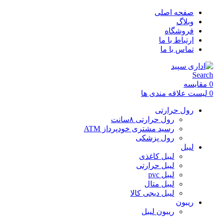
صفحه اصلی
وبلاگ
فروشگاه
ارتباط با ما
تماس با ما
Search
0
مقایسه
0
لیست علاقه مندی ها
رول حرارتی
رول حرارتی ۸سانت
رسید مشتری خودپرداز ATM
رول پزشکی
لیبل
لیبل کاغذی
لیبل حرارتی
لیبل pvc
لیبل متال
لیبل دیجی کالا
ریبون
ریبون لیبل