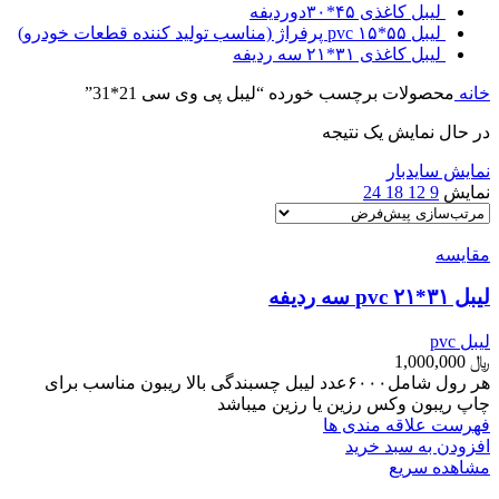
لیبل کاغذی ۴۵*۳۰دوردیفه
لیبل ۵۵*۱۵ pvc پرفراژ (مناسب تولید کننده قطعات خودرو)
لیبل کاغذی ۳۱*۲۱ سه ردیفه
خانه
محصولات برچسب خورده “لیبل پی وی سی 21*31”
در حال نمایش یک نتیجه
نمایش سایدبار
نمایش
9
12
18
24
مقایسه
لیبل ۳۱*۲۱ pvc سه ردیفه
لیبل pvc
﷼
1,000,000
هر رول شامل۶۰۰۰عدد لیبل چسبندگی بالا ریبون مناسب برای
چاپ ریبون وکس رزین یا رزین میباشد
فهرست علاقه مندی ها
افزودن به سبد خرید
مشاهده سریع