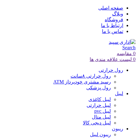
صفحه اصلی
وبلاگ
فروشگاه
ارتباط با ما
تماس با ما
Search
0
مقایسه
0
لیست علاقه مندی ها
رول حرارتی
رول حرارتی ۸سانت
رسید مشتری خودپرداز ATM
رول پزشکی
لیبل
لیبل کاغذی
لیبل حرارتی
لیبل pvc
لیبل متال
لیبل دیجی کالا
ریبون
ریبون لیبل