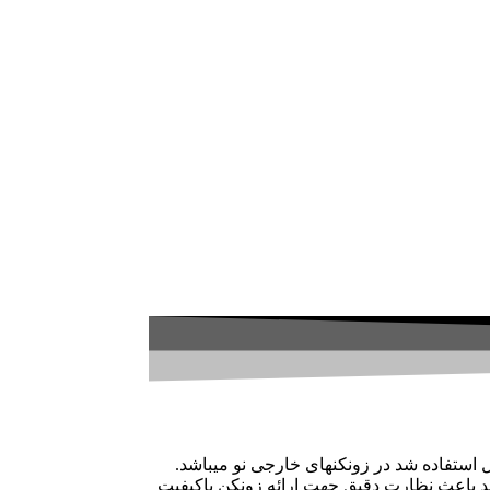
تولید و قفل استفاده شد در زونکنهای خارجی نو میباشد.
که این‌روند باعث نظارت دقیق جهت ارائه زونکن باکیفیت