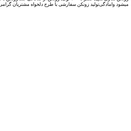
میشود و‌امادگی‌تولید زونکن سفارشی با طرح دلخواه مشتریان گرامی 