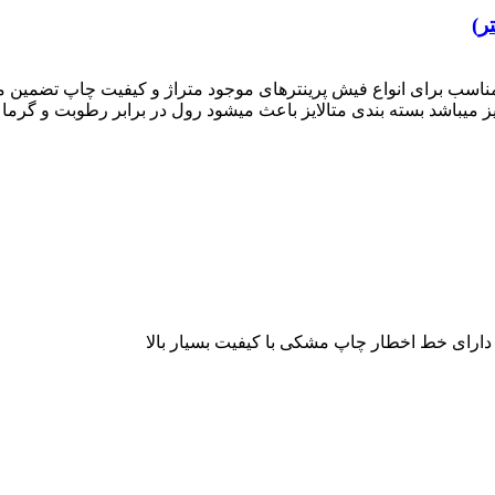
رد مناسب برای انواع فیش پرینترهای موجود متراژ و کیفیت چاپ تضمی
بندی متالایز باعث میشود رول در برابر رطوبت و گرما محافظ میکند تعداد ۷۲ رول در