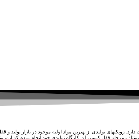
لید انواع زونکن فعالیت دارد. زونکنهای تولیدی از بهترین مواد اولیه موجود در بازار 
صحافی جلد زونکن تا مونتاژ و‌مرحله قفل کوبی را درکارگاه تولیدی خود انجام میدم 