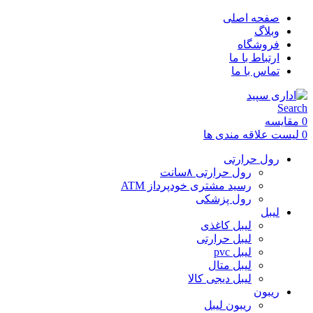
صفحه اصلی
وبلاگ
فروشگاه
ارتباط با ما
تماس با ما
Search
0
مقایسه
0
لیست علاقه مندی ها
رول حرارتی
رول حرارتی ۸سانت
رسید مشتری خودپرداز ATM
رول پزشکی
لیبل
لیبل کاغذی
لیبل حرارتی
لیبل pvc
لیبل متال
لیبل دیجی کالا
ریبون
ریبون لیبل