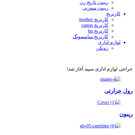
ریبون تاریخ زن
ریبون سوزنی
کارتریج
کارتریج brother
کارتریج canon
کارتریج hp
کارتریج سامسونگ
لوازم اداری
زونکن
حراجی لوازم اداری سپید آغاز شد!
رول حرارتی
ریبون