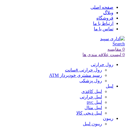
صفحه اصلی
وبلاگ
فروشگاه
ارتباط با ما
تماس با ما
Search
0
مقایسه
0
لیست علاقه مندی ها
رول حرارتی
رول حرارتی ۸سانت
رسید مشتری خودپرداز ATM
رول پزشکی
لیبل
لیبل کاغذی
لیبل حرارتی
لیبل pvc
لیبل متال
لیبل دیجی کالا
ریبون
ریبون لیبل