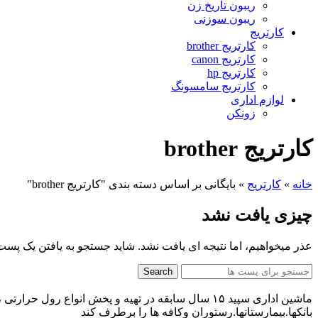
ریبون تاریخ زن
ریبون سوزنی
کارتریج
کارتریج brother
کارتریج canon
کارتریج hp
کارتریج سامسونگ
لوازم اداری
زونکن
کارتریج brother
خانه
»
کارتریج
»
بایگانی بر اساس دسته بندی "کارتریج brother"
چیزی یافت نشد
عذر میخواهیم، اما نتیجه ای یافت نشد. شاید جستجو به یافتن یک پس
Search
ماشین اداری سپید ۱۵ سال سابقه در تهیه و پخش انوا
بانکها.بیمارستانها.رستوران و‌کافه ها را برطرف کند