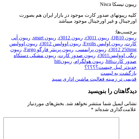
ریبون نیسکا Nisca
کلیه ریبونهای صدور کارت موجود در بازار ایران هم بصورت
اورجینال و غیر اورجینال موجود میباشد
برچسب‌ها:
ریبون QB10
,
ریبون r3011
,
ریبون r3012
,
ریبون smart
,
ریبون آنی
کارت
,
ریبون اولیس Evolis
,
ریبون اوولیس r3012
,
ریبون اوولیس
r3012 250img
,
ریبون پرایمسی
,
ریبون پرینتر فارگو Fargo
,
ریبون
رنگی اوولیسr3011
,
ریبون صدور کارت
,
ریبون مشکی دستکاه
صدور کارتhiti
,
ریبون هولگرام
,
ریبونhiti
جدیدتر
لیبل چیست؟؟؟؟؟
بازگشت به لیست
قدیمی تر
زمینه فعالیت ماشین اداری سپید
دیدگاهتان را بنویسید
نشانی ایمیل شما منتشر نخواهد شد.
بخش‌های موردنیاز
علامت‌گذاری شده‌اند
*