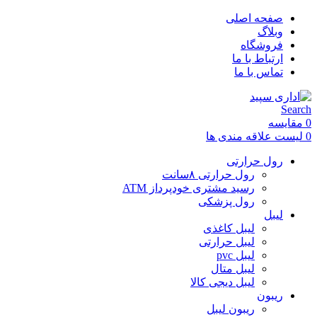
صفحه اصلی
وبلاگ
فروشگاه
ارتباط با ما
تماس با ما
Search
0
مقایسه
0
لیست علاقه مندی ها
رول حرارتی
رول حرارتی ۸سانت
رسید مشتری خودپرداز ATM
رول پزشکی
لیبل
لیبل کاغذی
لیبل حرارتی
لیبل pvc
لیبل متال
لیبل دیجی کالا
ریبون
ریبون لیبل