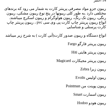
14
اکتبر
ریبون جزو مواد مصرفی پرینتر کارت به شمار می رود که برندهای
مختلفی دارد .به طور کلی ریبونها در پنج نوع ریبون مشکی، ریبون
رنگی، ریبون تک رنگ، ریبون هولوگرام و ریبون اسکرچ میباشند.
انواع ریبون پرینتر چاپ کارت پی وی سی pvc ، ریبون پرینتر چاپ
کارت پرسنلی و شناسایی
انواع دستگاه و ریبون صدور کارت(آنی کارت ) به شرح زیر میباشد
ریبون پرینتر فارگو Fargo
ریبون پرینتر هایتی Hiti
ریبون پرینتر مجیکارت Magicard
ریبون زبرا Zebra
ریبون اولیس Evolis
ریبون پوینت من Pointman
ریبون اسمارت Smart
ریبون هودو Hodoo