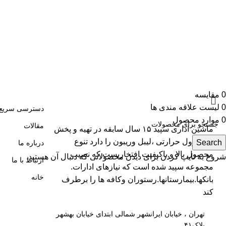
0
مقایسه
0
لیست علاقه مندی ها
دسترسی سریع
0
موارد
محصول
مقالات
ماشین اداری سپید ۱۵ سال سابقه در تهیه و پخش
انواع رول حرارتی ،لیبل وریبون را دارد تنوع
Search
درباره ما
محصول بالا و باکیفیت افتخاریست که نصیب
شروع به تایپ کردن برای دیدن محصولاتی که دنبال آن هستید.
ارتباط با ما
مجموعه سپید شده است که نیازهای ادارات.
خانه
بانکها.بیمارستانها.رستوران و‌کافه ها را برطرف
کند
تهران ، خیابان ایرانشهر شمالی ابتدای خیابان بهشهر
پلاک۴۱