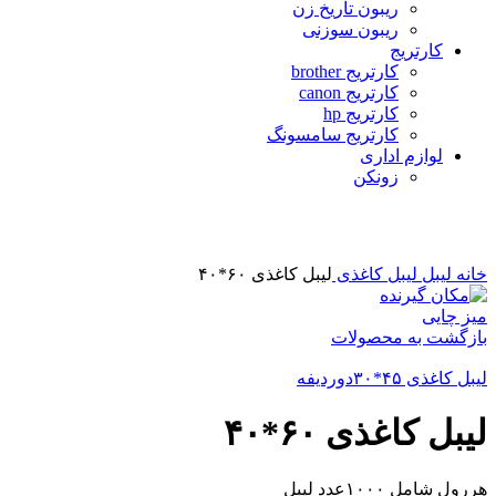
ریبون تاریخ زن
ریبون سوزنی
کارتریج
کارتریج brother
کارتریج canon
کارتریج hp
کارتریج سامسونگ
لوازم اداری
زونکن
برای بزرگنمایی کلیک کنید
خانه
لیبل
لیبل کاغذی
لیبل کاغذی ۶۰*۴۰
میز چایی
بازگشت به محصولات
لیبل کاغذی ۴۵*۳۰دوردیفه
لیبل کاغذی ۶۰*۴۰
هررول شامل ۱۰۰۰عدد لیبل