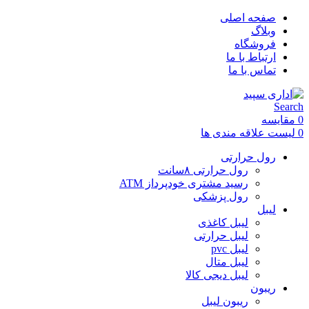
صفحه اصلی
وبلاگ
فروشگاه
ارتباط با ما
تماس با ما
Search
0
مقایسه
0
لیست علاقه مندی ها
رول حرارتی
رول حرارتی ۸سانت
رسید مشتری خودپرداز ATM
رول پزشکی
لیبل
لیبل کاغذی
لیبل حرارتی
لیبل pvc
لیبل متال
لیبل دیجی کالا
ریبون
ریبون لیبل