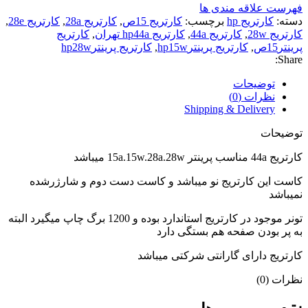
فهرست علاقه مندی ها
دسته:
کارتریج hp
برچسب:
کارتریج 15ص
,
کارتریج 28a
,
کارتریج 28e
,
کارتریج 28w
,
کارتریج 44a
,
کارتریج hp44a تهران
,
کارتریج
پرینتر15ص
,
کارتریج پرینترhp15w
,
کارتریج پرینترhp28w
Share:
توضیحات
نظرات (0)
Shipping & Delivery
توضیحات
کارتریج 44a مناسب پرینتر 15a.15w.28a.28w میباشد
کاست این کارتریج نو میباشد و کاست دست دوم و شارژرشده
نمیباشد
تونر موجود در کارتریج استاندارد بوده و 1200 برگ چاپ میگیرد البته
به پر بودن صفحه هم بستگی دارد
کارتریج دارای گارانتی شرکتی میباشد
نظرات (0)