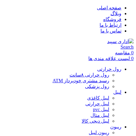
صفحه اصلی
وبلاگ
فروشگاه
ارتباط با ما
تماس با ما
Search
0
مقایسه
0
لیست علاقه مندی ها
رول حرارتی
رول حرارتی ۸سانت
رسید مشتری خودپرداز ATM
رول پزشکی
لیبل
لیبل کاغذی
لیبل حرارتی
لیبل pvc
لیبل متال
لیبل دیجی کالا
ریبون
ریبون لیبل