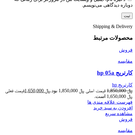
دوباره دیدگاهی می‌نویسم.
Shipping & Delivery
محصولات مرتبط
فروش
مقایسه
کارتریج hp 05a
کارتریج hp
﷼
1,850,000
قیمت اصلی ﷼ 1,850,000 بود.
﷼
1,650,000
قیمت فعلی
﷼ 1,650,000 است.
فهرست علاقه مندی ها
افزودن به سبد خرید
مشاهده سریع
فروش
مقایسه