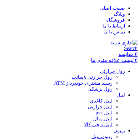
صفحه اصلی
وبلاگ
فروشگاه
ارتباط با ما
تماس با ما
Search
0
مقایسه
0
لیست علاقه مندی ها
رول حرارتی
رول حرارتی ۸سانت
رسید مشتری خودپرداز ATM
رول پزشکی
لیبل
لیبل کاغذی
لیبل حرارتی
لیبل pvc
لیبل متال
لیبل دیجی کالا
ریبون
ریبون لیبل