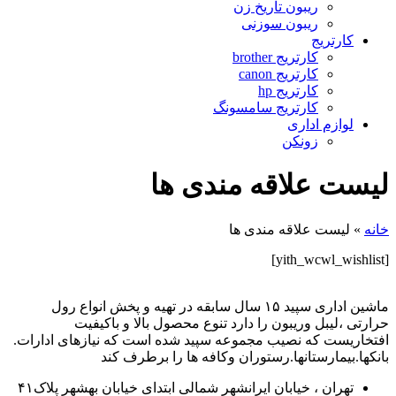
ریبون تاریخ زن
ریبون سوزنی
کارتریج
کارتریج brother
کارتریج canon
کارتریج hp
کارتریج سامسونگ
لوازم اداری
زونکن
لیست علاقه مندی ها
خانه
»
لیست علاقه مندی ها
[yith_wcwl_wishlist]
ماشین اداری سپید ۱۵ سال سابقه در تهیه و پخش انواع رول
حرارتی ،لیبل وریبون را دارد تنوع محصول بالا و باکیفیت
افتخاریست که نصیب مجموعه سپید شده است که نیازهای ادارات.
بانکها.بیمارستانها.رستوران و‌کافه ها را برطرف کند
تهران ، خیابان ایرانشهر شمالی ابتدای خیابان بهشهر پلاک۴۱