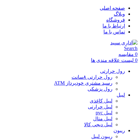
صفحه اصلی
وبلاگ
فروشگاه
ارتباط با ما
تماس با ما
Search
0
مقایسه
0
لیست علاقه مندی ها
رول حرارتی
رول حرارتی ۸سانت
رسید مشتری خودپرداز ATM
رول پزشکی
لیبل
لیبل کاغذی
لیبل حرارتی
لیبل pvc
لیبل متال
لیبل دیجی کالا
ریبون
ریبون لیبل