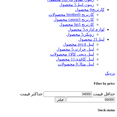
ریبون لیبل
5 محصول
کارتریج
6 محصول
کارتریج brother
0 محصولات
کارتریج canon
3 محصول
کارتریج hp
3 محصول
لوازم اداری
5 محصول
زونکن
5 محصول
لیبل
21 محصول
لیبل pvc
4 محصول
لیبل حرارتی
5 محصول
لیبل دیجی کالا
1 محصولات
لیبل کاغذی
11 محصول
لیبل متال
0 محصولات
نزدیک
Filter by price
حداقل قیمت
حداکثر قیمت
فیلتر
Stock status