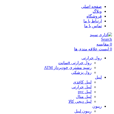
صفحه اصلی
وبلاگ
فروشگاه
ارتباط با ما
تماس با ما
Search
0
مقایسه
0
لیست علاقه مندی ها
رول حرارتی
رول حرارتی ۸سانت
رسید مشتری خودپرداز ATM
رول پزشکی
لیبل
لیبل کاغذی
لیبل حرارتی
لیبل pvc
لیبل متال
لیبل دیجی کالا
ریبون
ریبون لیبل