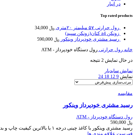
در انبار
Top rated products
رول حرارتی ۵۷ میلیمتر ۲۰متری
﷼
34,000
زونکن a4 کتان(زونکن سپید)
رسید مشتری خودپرداز وینکور
﷼
590,000
خانه
رول حرارتی
رول دستگاه خودپرداز - ATM
در حال نمایش 2 نتیجه
نمایش سایدبار
نمایش
9
12
18
24
مقایسه
رسید مشتری خودپرداز وینکور
رول دستگاه خودپرداز - ATM
﷼
590,000
رسید مشتری وینکور با کاغذ چینی درجه ۱ با بالاترین کیفیت چاپ و بدون پرز متراژ ۲۴۰ متر قیمت رسید مشتری ساده و بلک مارک یکسان میباشد مغزی رول ۱۷ حرارتی رو
فهرست علاقه مندی ها