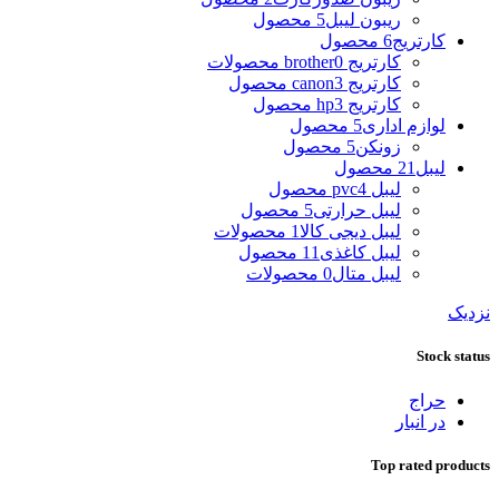
ریبون لیبل
5 محصول
کارتریج
6 محصول
کارتریج brother
0 محصولات
کارتریج canon
3 محصول
کارتریج hp
3 محصول
لوازم اداری
5 محصول
زونکن
5 محصول
لیبل
21 محصول
لیبل pvc
4 محصول
لیبل حرارتی
5 محصول
لیبل دیجی کالا
1 محصولات
لیبل کاغذی
11 محصول
لیبل متال
0 محصولات
نزدیک
Stock status
حراج
در انبار
Top rated products