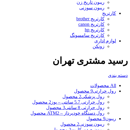
ریبون تاریخ زن
ریبون سوزنی
کارتریج
کارتریج brother
کارتریج canon
کارتریج hp
کارتریج سامسونگ
لوازم اداری
زونکن
رسید مشتری تهران
دسته بندی
All
محصولات
رول حرارتی
9 محصول
رول پزشکی
2 محصول
رول حرارتی 5.7 سانتی – پوز
2 محصول
رول حرارتی 8 سانتی
3 محصول
رول دستگاه خودپرداز – ATM
2 محصول
ریبون
9 محصول
ریبون سوزنی
2 محصول
ریبون صدورکارت
2 محصول