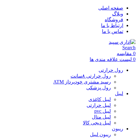
صفحه اصلی
وبلاگ
فروشگاه
ارتباط با ما
تماس با ما
Search
0
مقایسه
0
لیست علاقه مندی ها
رول حرارتی
رول حرارتی ۸سانت
رسید مشتری خودپرداز ATM
رول پزشکی
لیبل
لیبل کاغذی
لیبل حرارتی
لیبل pvc
لیبل متال
لیبل دیجی کالا
ریبون
ریبون لیبل