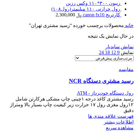
ریبون ۳۰۰*۱۱۰ وکس رزین
رول حرارتی ۱۱۰ میلیمتر(رول۱۰۸)
کارتریج canon fx10
﷼
2,300,000
خانه
محصولات برچسب خورده “رسید مشتری تهران”
در حال نمایش یک نتیجه
نمایش سایدبار
نمایش
9
12
18
24
مقایسه
رسید مشتری دستگاه NCR
رول دستگاه خودپرداز - ATM
رسید مشتری کاغذ درجه ۱چینی چاپ مشکی هرکارتن شامل
۱۲رول مغزی رول ۱۷ حرارت زیر کیفیت چاپ بسیار بالا و‌متراژ
دقیق
فهرست علاقه مندی ها
اطلاعات بیشتر
مشاهده سریع