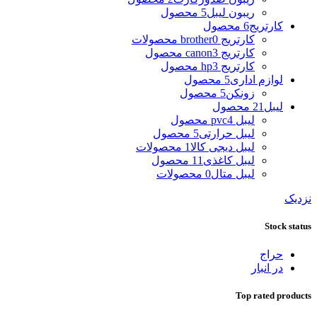
ریبون لیبل
5 محصول
کارتریج
6 محصول
کارتریج brother
0 محصولات
کارتریج canon
3 محصول
کارتریج hp
3 محصول
لوازم اداری
5 محصول
زونکن
5 محصول
لیبل
21 محصول
لیبل pvc
4 محصول
لیبل حرارتی
5 محصول
لیبل دیجی کالا
1 محصولات
لیبل کاغذی
11 محصول
لیبل متال
0 محصولات
نزدیک
Stock status
حراج
در انبار
Top rated products