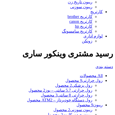
ریبون تاریخ زن
ریبون سوزنی
کارتریج
کارتریج brother
کارتریج canon
کارتریج hp
کارتریج سامسونگ
لوازم اداری
زونکن
رسید مشتری وینکور ساری
دسته بندی
All
محصولات
رول حرارتی
9 محصول
رول پزشکی
2 محصول
رول حرارتی 5.7 سانتی – پوز
2 محصول
رول حرارتی 8 سانتی
3 محصول
رول دستگاه خودپرداز – ATM
2 محصول
ریبون
9 محصول
ریبون سوزنی
2 محصول
ریبون صدورکارت
2 محصول