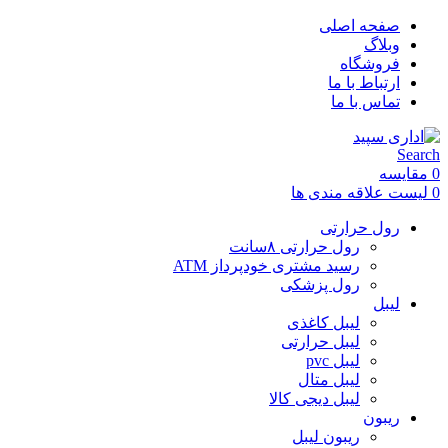
صفحه اصلی
وبلاگ
فروشگاه
ارتباط با ما
تماس با ما
Search
0
مقایسه
0
لیست علاقه مندی ها
رول حرارتی
رول حرارتی ۸سانت
رسید مشتری خودپرداز ATM
رول پزشکی
لیبل
لیبل کاغذی
لیبل حرارتی
لیبل pvc
لیبل متال
لیبل دیجی کالا
ریبون
ریبون لیبل