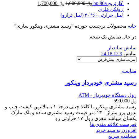
قیمت
قیمت
کارتریج hp 80a
﷼
1,900,000
﷼
1,700,000
اصلی
فعلی
زونکن فلزی
﷼ 1,900,000
﷼ 1,700,000
لیبل حرارتی۶۰*۴۰ (لیبل ترازو)
بود.
است.
خانه
محصولات برچسب خورده “رسید مشتری وینکور ساری”
در حال نمایش یک نتیجه
نمایش سایدبار
نمایش
9
12
18
24
مقایسه
رسید مشتری خودپرداز وینکور
رول دستگاه خودپرداز - ATM
﷼
590,000
رسید مشتری وینکور با کاغذ چینی درجه ۱ با بالاترین کیفیت چاپ و
بدون پرز متراژ ۲۴۰ متر قیمت رسید مشتری ساده و بلک مارک
یکسان میباشد مغزی رول ۱۷ حرارتی رو
فهرست علاقه مندی ها
افزودن به سبد خرید
مشاهده سریع