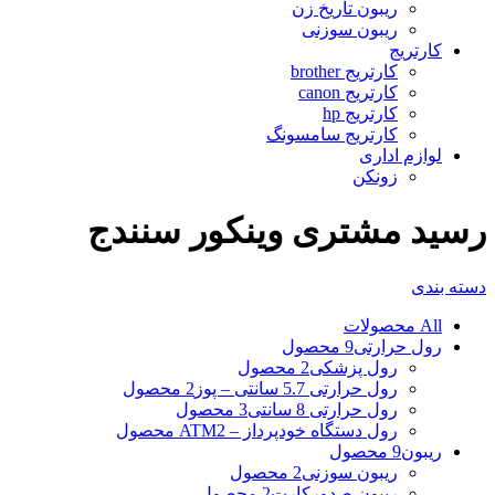
ریبون تاریخ زن
ریبون سوزنی
کارتریج
کارتریج brother
کارتریج canon
کارتریج hp
کارتریج سامسونگ
لوازم اداری
زونکن
رسید مشتری وینکور سنندج
دسته بندی
All
محصولات
رول حرارتی
9 محصول
رول پزشکی
2 محصول
رول حرارتی 5.7 سانتی – پوز
2 محصول
رول حرارتی 8 سانتی
3 محصول
رول دستگاه خودپرداز – ATM
2 محصول
ریبون
9 محصول
ریبون سوزنی
2 محصول
ریبون صدورکارت
2 محصول