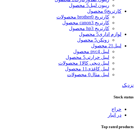
ریبون لیبل
5 محصول
کارتریج
6 محصول
کارتریج brother
0 محصولات
کارتریج canon
3 محصول
کارتریج hp
3 محصول
لوازم اداری
5 محصول
زونکن
5 محصول
لیبل
21 محصول
لیبل pvc
4 محصول
لیبل حرارتی
5 محصول
لیبل دیجی کالا
1 محصولات
لیبل کاغذی
11 محصول
لیبل متال
0 محصولات
نزدیک
Stock status
حراج
در انبار
Top rated products