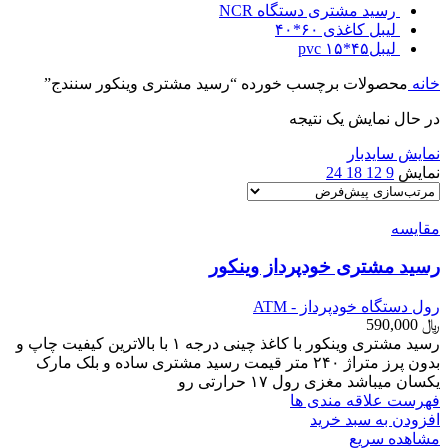
رسید مشتری دستگاه NCR
لیبل کاغذی ۶۰*۴۰
لیبل۴۵*۱۵ pvc
خانه
محصولات برچسب خورده “رسید مشتری وینکور سنندج”
در حال نمایش یک نتیجه
نمایش سایدبار
نمایش
9
12
18
24
مقایسه
رسید مشتری خودپرداز وینکور
رول دستگاه خودپرداز - ATM
﷼
590,000
رسید مشتری وینکور با کاغذ چینی درجه ۱ با بالاترین کیفیت چاپ و
بدون پرز متراژ ۲۴۰ متر قیمت رسید مشتری ساده و بلک مارک
یکسان میباشد مغزی رول ۱۷ حرارتی رو
فهرست علاقه مندی ها
افزودن به سبد خرید
مشاهده سریع