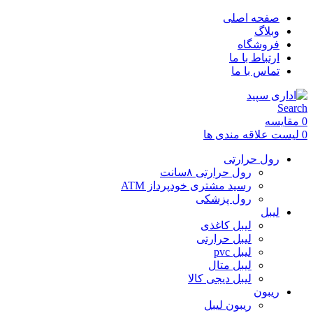
صفحه اصلی
وبلاگ
فروشگاه
ارتباط با ما
تماس با ما
Search
0
مقایسه
0
لیست علاقه مندی ها
رول حرارتی
رول حرارتی ۸سانت
رسید مشتری خودپرداز ATM
رول پزشکی
لیبل
لیبل کاغذی
لیبل حرارتی
لیبل pvc
لیبل متال
لیبل دیجی کالا
ریبون
ریبون لیبل