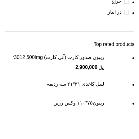
حراج
در انبار
Top rated products
ریبون صدور کارت (آنی کارت) r3012 500img
﷼
2,900,000
لیبل کاغذی ۳۱*۲۱ سه ردیفه
ریبون۷۵*۱۱۰ وکس رزین