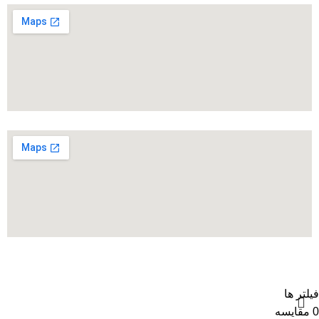
Based on
WoodMart
theme
2024
WooCommerce
.
Themes
فیلتر ها
0
مقایسه