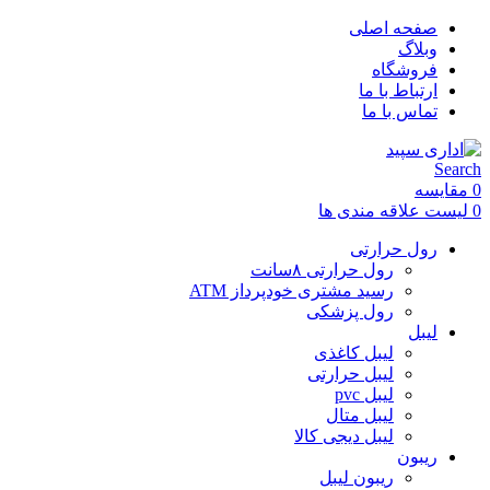
صفحه اصلی
وبلاگ
فروشگاه
ارتباط با ما
تماس با ما
Search
0
مقایسه
0
لیست علاقه مندی ها
رول حرارتی
رول حرارتی ۸سانت
رسید مشتری خودپرداز ATM
رول پزشکی
لیبل
لیبل کاغذی
لیبل حرارتی
لیبل pvc
لیبل متال
لیبل دیجی کالا
ریبون
ریبون لیبل