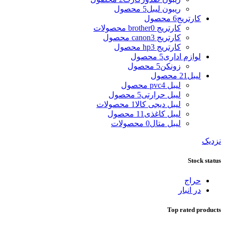
ریبون لیبل
5 محصول
کارتریج
6 محصول
کارتریج brother
0 محصولات
کارتریج canon
3 محصول
کارتریج hp
3 محصول
لوازم اداری
5 محصول
زونکن
5 محصول
لیبل
21 محصول
لیبل pvc
4 محصول
لیبل حرارتی
5 محصول
لیبل دیجی کالا
1 محصولات
لیبل کاغذی
11 محصول
لیبل متال
0 محصولات
نزدیک
Stock status
حراج
در انبار
Top rated products