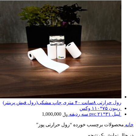
رول حرارتی ۸سانت ۴۰ متری چاپ مشکی(رول فیش پرینتر)
ریبون ۷۵*۱۱۰ وکس
لیبل ۳۱*۲۱ pvc سه ردیفه
﷼
1,000,000
خانه
محصولات برچسب خورده “رول حرارتی پوز”
در حال نمایش یک نتیجه