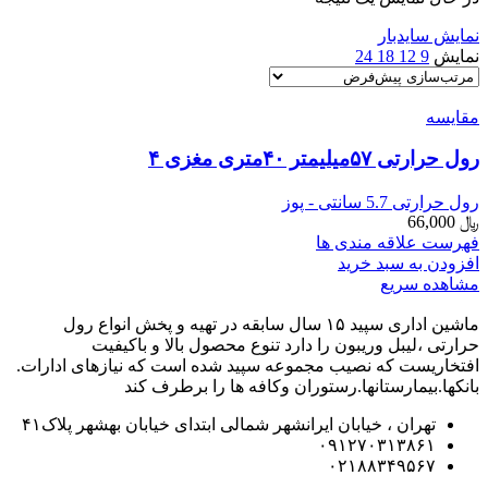
نمایش سایدبار
نمایش
9
12
18
24
مقایسه
رول حرارتی ۵۷میلیمتر ۴۰متری مغزی ۴
رول حرارتی 5.7 سانتی - پوز
﷼
66,000
فهرست علاقه مندی ها
افزودن به سبد خرید
مشاهده سریع
ماشین اداری سپید ۱۵ سال سابقه در تهیه و پخش انواع رول
حرارتی ،لیبل وریبون را دارد تنوع محصول بالا و باکیفیت
افتخاریست که نصیب مجموعه سپید شده است که نیازهای ادارات.
بانکها.بیمارستانها.رستوران و‌کافه ها را برطرف کند
تهران ، خیابان ایرانشهر شمالی ابتدای خیابان بهشهر پلاک۴۱
۰۹۱۲۷۰۳۱۳۸۶۱
۰۲۱۸۸۳۴۹۵۶۷