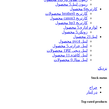
ریبون لیبل
5 محصول
کارتریج
6 محصول
کارتریج brother
0 محصولات
کارتریج canon
3 محصول
کارتریج hp
3 محصول
لوازم اداری
5 محصول
زونکن
5 محصول
لیبل
21 محصول
لیبل pvc
4 محصول
لیبل حرارتی
5 محصول
لیبل دیجی کالا
1 محصولات
لیبل کاغذی
11 محصول
لیبل متال
0 محصولات
نزدیک
Stock status
حراج
در انبار
Top rated products