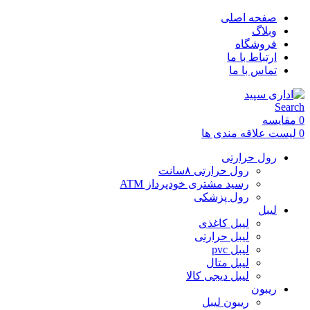
صفحه اصلی
وبلاگ
فروشگاه
ارتباط با ما
تماس با ما
Search
0
مقایسه
0
لیست علاقه مندی ها
رول حرارتی
رول حرارتی ۸سانت
رسید مشتری خودپرداز ATM
رول پزشکی
لیبل
لیبل کاغذی
لیبل حرارتی
لیبل pvc
لیبل متال
لیبل دیجی کالا
ریبون
ریبون لیبل