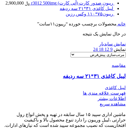
ریبون صدور کارت (آنی کارت) r3012 500img
﷼
2,900,000
لیبل کاغذی ۳۱*۲۱ سه ردیفه
ریبون۷۵*۱۱۰ وکس رزین
خانه
محصولات برچسب خورده “ریبون۱۱سانت”
در حال نمایش یک نتیجه
نمایش سایدبار
نمایش
9
12
18
24
مقایسه
لیبل کاغذی ۳۱*۲۱ سه ردیفه
لیبل کاغذی
فهرست علاقه مندی ها
اطلاعات بیشتر
مشاهده سریع
ماشین اداری سپید ۱۵ سال سابقه در تهیه و پخش انواع رول
حرارتی ،لیبل وریبون را دارد تنوع محصول بالا و باکیفیت
افتخاریست که نصیب مجموعه سپید شده است که نیازهای ادارات.