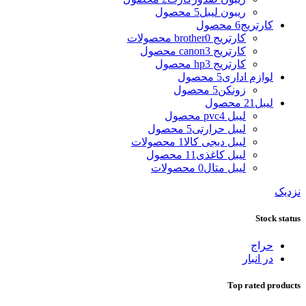
ریبون لیبل
5 محصول
کارتریج
6 محصول
کارتریج brother
0 محصولات
کارتریج canon
3 محصول
کارتریج hp
3 محصول
لوازم اداری
5 محصول
زونکن
5 محصول
لیبل
21 محصول
لیبل pvc
4 محصول
لیبل حرارتی
5 محصول
لیبل دیجی کالا
1 محصولات
لیبل کاغذی
11 محصول
لیبل متال
0 محصولات
نزدیک
Stock status
حراج
در انبار
Top rated products