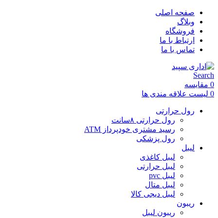
صفحه اصلی
وبلاگ
فروشگاه
ارتباط با ما
تماس با ما
Search
0
مقایسه
0
لیست علاقه مندی ها
رول حرارتی
رول حرارتی ۸سانت
رسید مشتری خودپرداز ATM
رول پزشکی
لیبل
لیبل کاغذی
لیبل حرارتی
لیبل pvc
لیبل متال
لیبل دیجی کالا
ریبون
ریبون لیبل