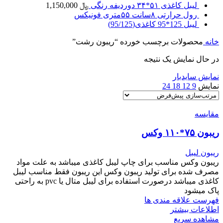
لیبل کاغذی ۵۱*۳۴ دوردیفه رنگی
﷼
1,150,000
رول حرارتی ۸سانت ۵۵متری فونیکس
لیبل 125*95 کاغذی(95/125)
خانه
محصولات برچسب خورده “ریبون رشت”
در حال نمایش یک نتیجه
نمایش سایدبار
نمایش
9
12
18
24
مقایسه
ریبون ۷۵*۱۱۰ وکس
ریبون لیبل
ریبون وکس مناسب برای چاپ لیبل کاغذی میباشد به علت مواد
مصرف شده برای تولید ریبون وکس این ریبون فقط مناسب لیبل
کاغذی میباشد درصورت استفاده برای لیبل متال یا pvc به راحتی
پاک میشود
فهرست علاقه مندی ها
اطلاعات بیشتر
مشاهده سریع