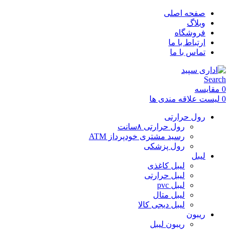
صفحه اصلی
وبلاگ
فروشگاه
ارتباط با ما
تماس با ما
Search
0
مقایسه
0
لیست علاقه مندی ها
رول حرارتی
رول حرارتی ۸سانت
رسید مشتری خودپرداز ATM
رول پزشکی
لیبل
لیبل کاغذی
لیبل حرارتی
لیبل pvc
لیبل متال
لیبل دیجی کالا
ریبون
ریبون لیبل