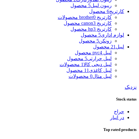
ریبون لیبل
5 محصول
کارتریج
6 محصول
کارتریج brother
0 محصولات
کارتریج canon
3 محصول
کارتریج hp
3 محصول
لوازم اداری
5 محصول
زونکن
5 محصول
لیبل
21 محصول
لیبل pvc
4 محصول
لیبل حرارتی
5 محصول
لیبل دیجی کالا
1 محصولات
لیبل کاغذی
11 محصول
لیبل متال
0 محصولات
نزدیک
Stock status
حراج
در انبار
Top rated products