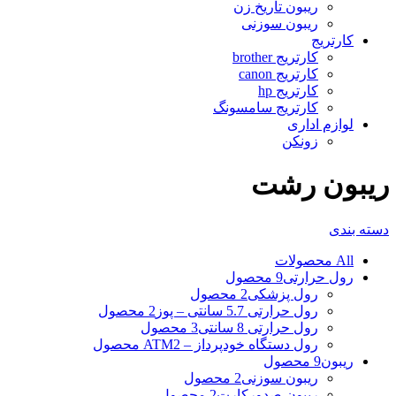
ریبون تاریخ زن
ریبون سوزنی
کارتریج
کارتریج brother
کارتریج canon
کارتریج hp
کارتریج سامسونگ
لوازم اداری
زونکن
ریبون رشت
دسته بندی
All
محصولات
رول حرارتی
9 محصول
رول پزشکی
2 محصول
رول حرارتی 5.7 سانتی – پوز
2 محصول
رول حرارتی 8 سانتی
3 محصول
رول دستگاه خودپرداز – ATM
2 محصول
ریبون
9 محصول
ریبون سوزنی
2 محصول
ریبون صدورکارت
2 محصول