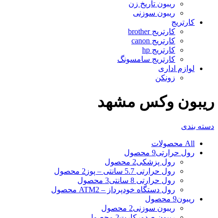
ریبون تاریخ زن
ریبون سوزنی
کارتریج
کارتریج brother
کارتریج canon
کارتریج hp
کارتریج سامسونگ
لوازم اداری
زونکن
ریبون وکس مشهد
دسته بندی
All
محصولات
رول حرارتی
9 محصول
رول پزشکی
2 محصول
رول حرارتی 5.7 سانتی – پوز
2 محصول
رول حرارتی 8 سانتی
3 محصول
رول دستگاه خودپرداز – ATM
2 محصول
ریبون
9 محصول
ریبون سوزنی
2 محصول
ریبون صدورکارت
2 محصول