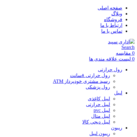
صفحه اصلی
وبلاگ
فروشگاه
ارتباط با ما
تماس با ما
Search
0
مقایسه
0
لیست علاقه مندی ها
رول حرارتی
رول حرارتی ۸سانت
رسید مشتری خودپرداز ATM
رول پزشکی
لیبل
لیبل کاغذی
لیبل حرارتی
لیبل pvc
لیبل متال
لیبل دیجی کالا
ریبون
ریبون لیبل