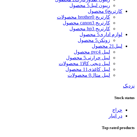
ریبون لیبل
5 محصول
کارتریج
6 محصول
کارتریج brother
0 محصولات
کارتریج canon
3 محصول
کارتریج hp
3 محصول
لوازم اداری
5 محصول
زونکن
5 محصول
لیبل
21 محصول
لیبل pvc
4 محصول
لیبل حرارتی
5 محصول
لیبل دیجی کالا
1 محصولات
لیبل کاغذی
11 محصول
لیبل متال
0 محصولات
نزدیک
Stock status
حراج
در انبار
Top rated products