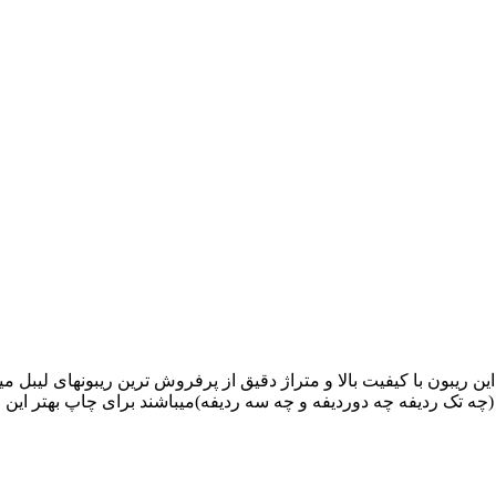
اشد این ریبون با کیفیت بالا و متراژ دقیق از پرفروش ترین ریبونهای لیب