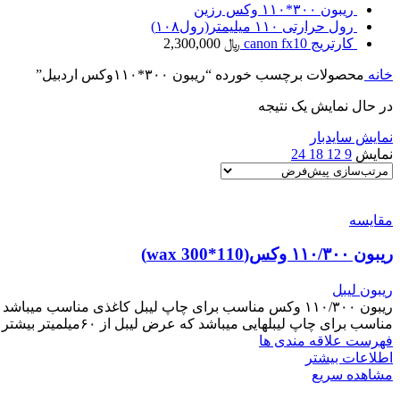
ریبون ۳۰۰*۱۱۰ وکس رزین
رول حرارتی ۱۱۰ میلیمتر(رول۱۰۸)
کارتریج canon fx10
﷼
2,300,000
خانه
محصولات برچسب خورده “ریبون ۳۰۰*۱۱۰وکس اردبیل”
در حال نمایش یک نتیجه
نمایش سایدبار
نمایش
9
12
18
24
مقایسه
ریبون ۱۱۰/۳۰۰ وکس(110*300 wax)
ریبون لیبل
ریبون ۱۱۰/۳۰۰ وکس مناسب برای چاپ لیبل کاغذی مناسب میب
مناسب برای چاپ لیبلهایی میباشد که عرض لیبل از ۶۰میلمیتر بیشتر (چه تک ردیفه چه دوردیفه و چه سه ردیفه)میباشند برای چاپ بهتر این ریبون بهتر از حرارتی لیبل پرینتر را در درجه مناسب قرار دهید
فهرست علاقه مندی ها
اطلاعات بیشتر
مشاهده سریع