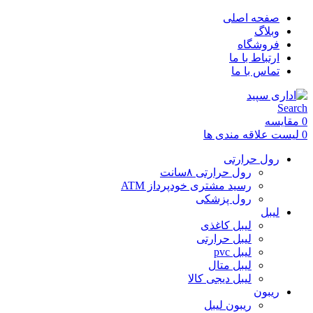
صفحه اصلی
وبلاگ
فروشگاه
ارتباط با ما
تماس با ما
Search
0
مقایسه
0
لیست علاقه مندی ها
رول حرارتی
رول حرارتی ۸سانت
رسید مشتری خودپرداز ATM
رول پزشکی
لیبل
لیبل کاغذی
لیبل حرارتی
لیبل pvc
لیبل متال
لیبل دیجی کالا
ریبون
ریبون لیبل