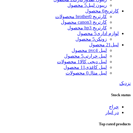
ریبون لیبل
5 محصول
کارتریج
6 محصول
کارتریج brother
0 محصولات
کارتریج canon
3 محصول
کارتریج hp
3 محصول
لوازم اداری
5 محصول
زونکن
5 محصول
لیبل
21 محصول
لیبل pvc
4 محصول
لیبل حرارتی
5 محصول
لیبل دیجی کالا
1 محصولات
لیبل کاغذی
11 محصول
لیبل متال
0 محصولات
نزدیک
Stock status
حراج
در انبار
Top rated products