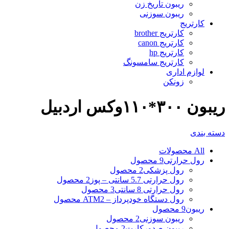
ریبون تاریخ زن
ریبون سوزنی
کارتریج
کارتریج brother
کارتریج canon
کارتریج hp
کارتریج سامسونگ
لوازم اداری
زونکن
ریبون ۳۰۰*۱۱۰وکس اردبیل
دسته بندی
All
محصولات
رول حرارتی
9 محصول
رول پزشکی
2 محصول
رول حرارتی 5.7 سانتی – پوز
2 محصول
رول حرارتی 8 سانتی
3 محصول
رول دستگاه خودپرداز – ATM
2 محصول
ریبون
9 محصول
ریبون سوزنی
2 محصول
ریبون صدورکارت
2 محصول