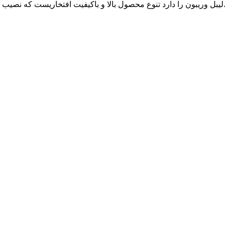
ع رول حرارتی ،لیبل وریبون را دارد تنوع محصول بالا و باکیفیت افتخاریست ک