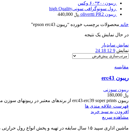
ریبون۳۰۰*۶۰ وکس
رول سونوگرافی سونیhigh Quality
ریبون olivertti PR2
﷼
440,000
خانه
محصولات برچسب خورده “ریبون epson erc43”
در حال نمایش یک نتیجه
نمایش سایدبار
نمایش
9
12
18
24
مقایسه
ریبون erc43
ریبون سوزنی
﷼
180,000
ریبون erc43-erc39 soper prints از برندهای معتبر در ریبونهای سوزن میباشد این ریبون در هردو پرینتر erc43و erc39 قابل استفاده میباشد و شامل گارانتی تعویض میباشد
فهرست علاقه مندی ها
افزودن به سبد خرید
مشاهده سریع
ماشین اداری سپید ۱۵ سال سابقه در تهیه و پخش انوا