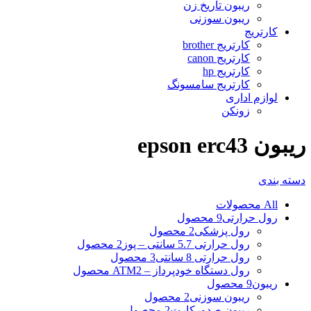
ریبون تاریخ زن
ریبون سوزنی
کارتریج
کارتریج brother
کارتریج canon
کارتریج hp
کارتریج سامسونگ
لوازم اداری
زونکن
ریبون epson erc43
دسته بندی
All
محصولات
رول حرارتی
9 محصول
رول پزشکی
2 محصول
رول حرارتی 5.7 سانتی – پوز
2 محصول
رول حرارتی 8 سانتی
3 محصول
رول دستگاه خودپرداز – ATM
2 محصول
ریبون
9 محصول
ریبون سوزنی
2 محصول
ریبون صدورکارت
2 محصول