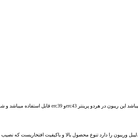
ع رول حرارتی ،لیبل وریبون را دارد تنوع محصول بالا و باکیفیت افتخاریست ک