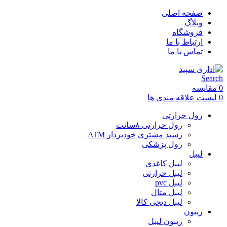
صفحه اصلی
وبلاگ
فروشگاه
ارتباط با ما
تماس با ما
Search
0
مقایسه
0
لیست علاقه مندی ها
رول حرارتی
رول حرارتی ۸سانت
رسید مشتری خودپرداز ATM
رول پزشکی
لیبل
لیبل کاغذی
لیبل حرارتی
لیبل pvc
لیبل متال
لیبل دیجی کالا
ریبون
ریبون لیبل