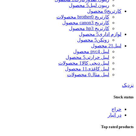
ریبون لیبل
5 محصول
کارتریج
6 محصول
کارتریج brother
0 محصولات
کارتریج canon
3 محصول
کارتریج hp
3 محصول
لوازم اداری
5 محصول
زونکن
5 محصول
لیبل
21 محصول
لیبل pvc
4 محصول
لیبل حرارتی
5 محصول
لیبل دیجی کالا
1 محصولات
لیبل کاغذی
11 محصول
لیبل متال
0 محصولات
نزدیک
Stock status
حراج
در انبار
Top rated products