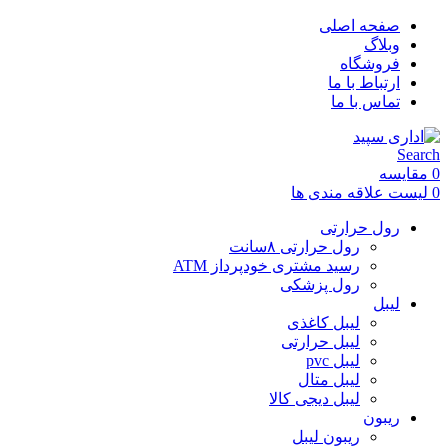
صفحه اصلی
وبلاگ
فروشگاه
ارتباط با ما
تماس با ما
Search
0
مقایسه
0
لیست علاقه مندی ها
رول حرارتی
رول حرارتی ۸سانت
رسید مشتری خودپرداز ATM
رول پزشکی
لیبل
لیبل کاغذی
لیبل حرارتی
لیبل pvc
لیبل متال
لیبل دیجی کالا
ریبون
ریبون لیبل