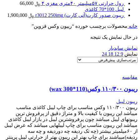
رول حرارتی ۵۷میلیمتر ۴۰متری مغزی ۴
﷼
66,000
لیبل 100*70 کاغذی
ریبون صدور کارت(آنی کارت) r3012 250img
﷼
1,900,000
خانه
محصولات برچسب خورده “رییون وکس قزوین”
در حال نمایش یک نتیجه
نمایش سایدبار
نمایش
9
12
18
24
مقایسه
ریبون ۱۱۰/۳۰۰ وکس(110*300 wax)
ریبون لیبل
ریبون ۱۱۰/۳۰۰ وکس مناسب برای چاپ لیبل کاغذی مناسب
میباشد این ریبون با کیفیت بالا و متراژ دقیق از پرفروش ترین
ریبونهای لیبل میباشد چون پرفروشترین لیبل در بازار لیبل کاغذی
میباشد این ریبون مناسب برای چاپ لیبلهایی میباشد که عرض لیبل
از ۶۰میلمیتر بیشتر (چه تک ردیفه چه دوردیفه و چه سه
ردیفه)میباشند برای چاپ بهتر این ریبون بهتر از حرارتی لیبل پرینتر