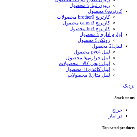
ریبون لیبل
5 محصول
کارتریج
6 محصول
کارتریج brother
0 محصولات
کارتریج canon
3 محصول
کارتریج hp
3 محصول
لوازم اداری
5 محصول
زونکن
5 محصول
لیبل
21 محصول
لیبل pvc
4 محصول
لیبل حرارتی
5 محصول
لیبل دیجی کالا
1 محصولات
لیبل کاغذی
11 محصول
لیبل متال
0 محصولات
نزدیک
Stock status
حراج
در انبار
Top rated products