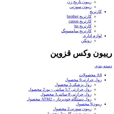
ریبون تاریخ زن
ریبون سوزنی
کارتریج
کارتریج brother
کارتریج canon
کارتریج hp
کارتریج سامسونگ
لوازم اداری
زونکن
رییون وکس قزوین
دسته بندی
All
محصولات
رول حرارتی
9 محصول
رول پزشکی
2 محصول
رول حرارتی 5.7 سانتی – پوز
2 محصول
رول حرارتی 8 سانتی
3 محصول
رول دستگاه خودپرداز – ATM
2 محصول
ریبون
9 محصول
ریبون سوزنی
2 محصول
ریبون صدورکارت
2 محصول