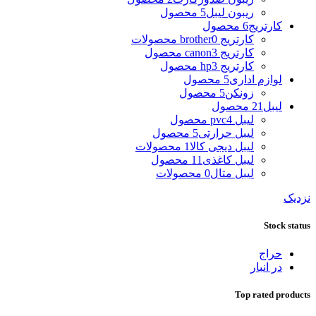
ریبون لیبل
5 محصول
کارتریج
6 محصول
کارتریج brother
0 محصولات
کارتریج canon
3 محصول
کارتریج hp
3 محصول
لوازم اداری
5 محصول
زونکن
5 محصول
لیبل
21 محصول
لیبل pvc
4 محصول
لیبل حرارتی
5 محصول
لیبل دیجی کالا
1 محصولات
لیبل کاغذی
11 محصول
لیبل متال
0 محصولات
نزدیک
Stock status
حراج
در انبار
Top rated products