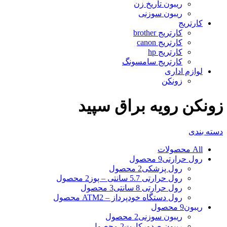
ریبون تاریخ زن
ریبون سوزنی
کارتریج
کارتریج brother
کارتریج canon
کارتریج hp
کارتریج سامسونگ
لوازم اداری
زونکن
زونکن رویه براق سپید
دسته بندی
All
محصولات
رول حرارتی
9 محصول
رول پزشکی
2 محصول
رول حرارتی 5.7 سانتی – پوز
2 محصول
رول حرارتی 8 سانتی
3 محصول
رول دستگاه خودپرداز – ATM
2 محصول
ریبون
9 محصول
ریبون سوزنی
2 محصول
ریبون صدورکارت
2 محصول