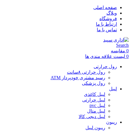
صفحه اصلی
وبلاگ
فروشگاه
ارتباط با ما
تماس با ما
Search
0
مقایسه
0
لیست علاقه مندی ها
رول حرارتی
رول حرارتی ۸سانت
رسید مشتری خودپرداز ATM
رول پزشکی
لیبل
لیبل کاغذی
لیبل حرارتی
لیبل pvc
لیبل متال
لیبل دیجی کالا
ریبون
ریبون لیبل