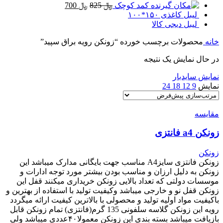
قیمت
قیمت
کمد کوچک
﷼
825
﷼
700
اصلی
فعلی
لیبل کاغذی ۱۵۰*۱۰۰
﷼ 825
﷼ 700
لیبل دیجی کالا
بود.
است.
خانه
محصولات برچسب خورده “زونکن رویه براق سپید”
در حال نمایش یک نتیجه
نمایش سایدبار
نمایش
9
12
18
24
مقایسه
زونکن a4 فانتزی
زونکن
زونکن فانتزی سایزA4 مناسب جهت بایگانی مدارک میباشد این
زونکن به دلیل ارزان و مناسب بودن بیشتر مورد توجه ادارات و
موسسات دولتی که تعداد بالایی زونکن خریداری میکنند قفل این
زونکن قفل نو و خارجی میباشد وکیفیت تولید با استفاده از بهترین و
باکیفیت مواد اولیه تولید و محصولی با بالاترین کیفیت ارائه میگردد
رویه این زونکن گلاسه سلفونی 135 گرم(فانتزی) تمام زونکن قابل
بازیافت میباشد بسته بندی این زونکن معمولا۴۰عددی میباشد ولی