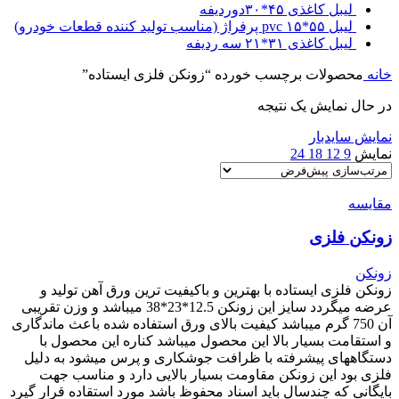
لیبل کاغذی ۴۵*۳۰دوردیفه
لیبل ۵۵*۱۵ pvc پرفراژ (مناسب تولید کننده قطعات خودرو)
لیبل کاغذی ۳۱*۲۱ سه ردیفه
خانه
محصولات برچسب خورده “زونکن فلزی ایستاده”
در حال نمایش یک نتیجه
نمایش سایدبار
نمایش
9
12
18
24
مقایسه
زونکن فلزی
زونکن
زونکن فلزی ایستاده با بهترین و باکیفیت ترین ورق آهن تولید و
عرضه میگردد سایز این زونکن 12.5*23*38 میباشد و وزن تقریبی
آن 750 گرم میباشد کیفیت بالای ورق استفاده شده باعث ماندگاری
و استقامت بسیار بالا این محصول میباشد کناره این محصول با
دستگاههای پیشرفته با ظرافت جوشکاری و پرس میشود به دلیل
فلزی بود این زونکن مقاومت بسیار بالایی دارد و مناسب جهت
بایگانی که چندسال باید اسناد محفوظ باشد مورد استقاده قرار گیرد