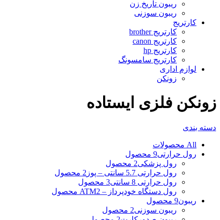
ریبون تاریخ زن
ریبون سوزنی
کارتریج
کارتریج brother
کارتریج canon
کارتریج hp
کارتریج سامسونگ
لوازم اداری
زونکن
زونکن فلزی ایستاده
دسته بندی
All
محصولات
رول حرارتی
9 محصول
رول پزشکی
2 محصول
رول حرارتی 5.7 سانتی – پوز
2 محصول
رول حرارتی 8 سانتی
3 محصول
رول دستگاه خودپرداز – ATM
2 محصول
ریبون
9 محصول
ریبون سوزنی
2 محصول
ریبون صدورکارت
2 محصول