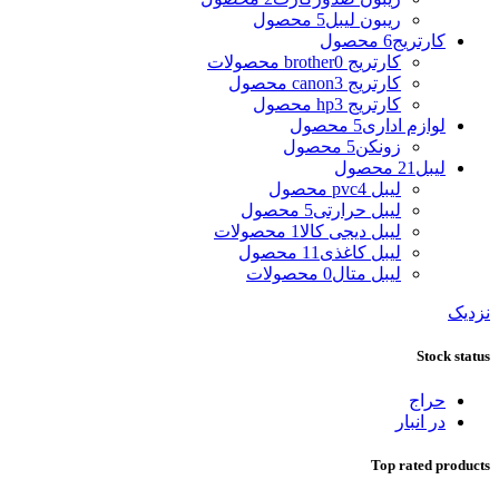
ریبون لیبل
5 محصول
کارتریج
6 محصول
کارتریج brother
0 محصولات
کارتریج canon
3 محصول
کارتریج hp
3 محصول
لوازم اداری
5 محصول
زونکن
5 محصول
لیبل
21 محصول
لیبل pvc
4 محصول
لیبل حرارتی
5 محصول
لیبل دیجی کالا
1 محصولات
لیبل کاغذی
11 محصول
لیبل متال
0 محصولات
نزدیک
Stock status
حراج
در انبار
Top rated products