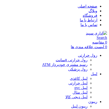
صفحه اصلی
وبلاگ
فروشگاه
ارتباط با ما
تماس با ما
Search
0
مقایسه
0
لیست علاقه مندی ها
رول حرارتی
رول حرارتی ۸سانت
رسید مشتری خودپرداز ATM
رول پزشکی
لیبل
لیبل کاغذی
لیبل حرارتی
لیبل pvc
لیبل متال
لیبل دیجی کالا
ریبون
ریبون لیبل