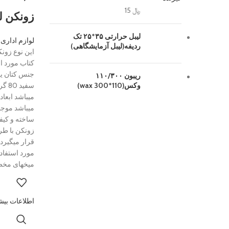
﷼
15
زونکن ل
نقشه ای
لیبل حرارتی ۳۵*۲۵ تک
لوازم اداری
,
ردیفه(لیبل آزمایشگاهی)
این نوع زون
کتاب مورد اس
جنس کتان یا
ریبون ۱۱۰/۳۰۰
وکس(110*300 wax)
سفید
ساخته و کیف
زونکن با طر
قرار میگیرد
مورد استفاد
میخهای مخص
اطلاعات بیش