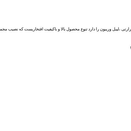
خش انواع رول حرارتی ،لیبل وریبون را دارد تنوع محصول بالا و باکیفیت افتخاریست که نصی