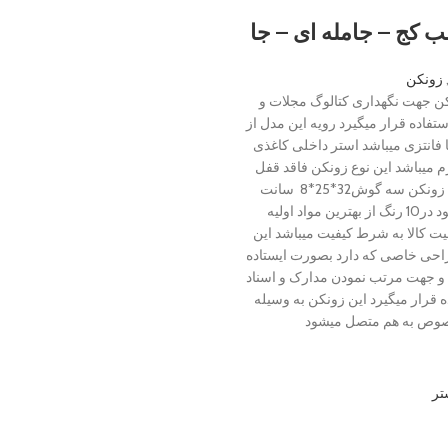
ب کج – جامله ای – جا
زونکن
کن جهت نگهداری کتالوگ مجلات و
تفاده قرار میگیرد رویه این مدل از
 فانتزی میباشد استر داخلی کاغذی
 80 گرم میباشد این نوع زونکن فاقد قفل
میباشد ابعاد زونکن سه گوش32*25*8 سانت
میباشد موجود در10 رنگ از بهترین مواد اولیه
یت کالا به شرط کیفیت میباشد این
احی خاصی که دارد بصورت ایستاده
 و جهت مرتب نمودن مدارک و اسناد
ه قرار میگیرد این زونکن به وسیله
وص به هم متصل میشود
تر