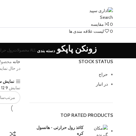
Search
0
مقایسه
0
لیست علاقه مندی ها
زونکن پاپکو
ALL
محصولات
رول حرا
دسته بندی
STOCK STATUS
خانه
محصولا
در حال نمای
حراج
نمایش سا
در انبار
نمایش
9
12
8
TOP RATED PRODUCTS
کاغذ رول حرارتی - هانسول
کره