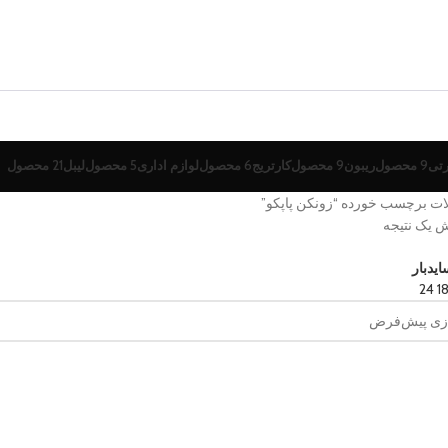
رتی
9 محصول
ریبون
9 محصول
کارتریج
6 محصول
لوازم اداری
5 محصول
لیبل
21 محصول
ت برچسب خورده “زونکن پاپکو”
ش یک نتیجه
یدبار
24
1