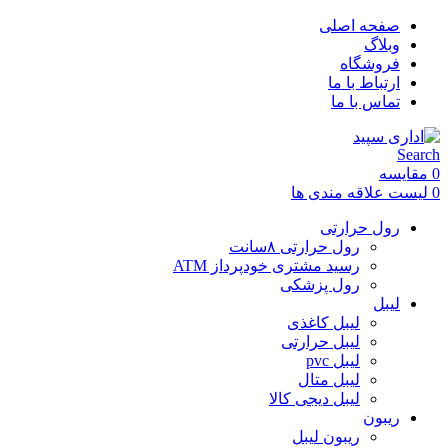
صفحه اصلی
وبلاگ
فروشگاه
ارتباط با ما
تماس با ما
Search
0
مقایسه
0
لیست علاقه مندی ها
رول حرارتی
رول حرارتی ۸سانت
رسید مشتری خودپرداز ATM
رول پزشکی
لیبل
لیبل کاغذی
لیبل حرارتی
لیبل pvc
لیبل متال
لیبل دیجی کالا
ریبون
ریبون لیبل