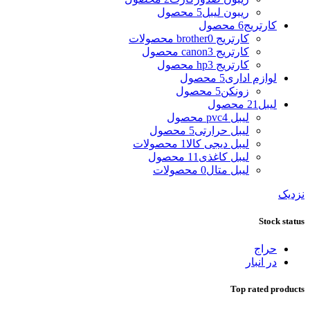
ریبون لیبل
5 محصول
کارتریج
6 محصول
کارتریج brother
0 محصولات
کارتریج canon
3 محصول
کارتریج hp
3 محصول
لوازم اداری
5 محصول
زونکن
5 محصول
لیبل
21 محصول
لیبل pvc
4 محصول
لیبل حرارتی
5 محصول
لیبل دیجی کالا
1 محصولات
لیبل کاغذی
11 محصول
لیبل متال
0 محصولات
نزدیک
Stock status
حراج
در انبار
Top rated products