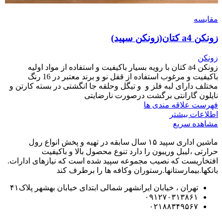
مقایسه
زونکن a4 کتان(زونکن سپید)
زونکن
زونکن a4 کتان با رویه بسیار باکیفیت و استفاده از مواد اولیه
باکیفیت و مرغوب استفاده از قفل نو و برند معتبر در 16 رنگ
مختلف دارای لبه فلز و و تیگل و‌حلقه جا انگشتی در بسته کارتن و
نایلون گارانتی برگشت درصورت نارضایتی
فهرست علاقه مندی ها
اطلاعات بیشتر
مشاهده سریع
ماشین اداری سپید ۱۵ سال سابقه در تهیه و پخش انواع رول
حرارتی ،لیبل وریبون را دارد تنوع محصول بالا و باکیفیت
افتخاریست که نصیب مجموعه سپید شده است که نیازهای ادارات.
بانکها.بیمارستانها.رستوران و‌کافه ها را برطرف کند
تهران ، خیابان ایرانشهر شمالی ابتدای خیابان بهشهر پلاک۴۱
۰۹۱۲۷۰۳۱۳۸۶۱
۰۲۱۸۸۳۴۹۵۶۷