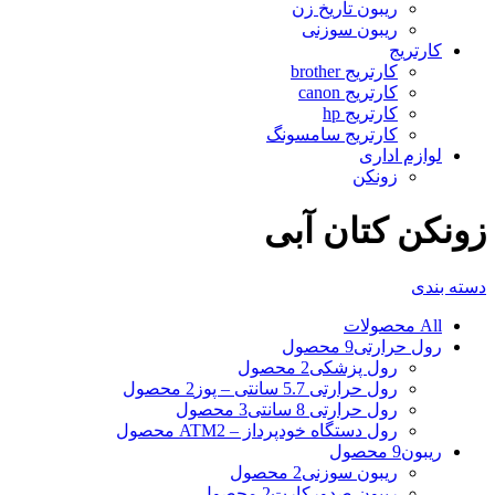
ریبون تاریخ زن
ریبون سوزنی
کارتریج
کارتریج brother
کارتریج canon
کارتریج hp
کارتریج سامسونگ
لوازم اداری
زونکن
زونکن کتان آبی
دسته بندی
All
محصولات
رول حرارتی
9 محصول
رول پزشکی
2 محصول
رول حرارتی 5.7 سانتی – پوز
2 محصول
رول حرارتی 8 سانتی
3 محصول
رول دستگاه خودپرداز – ATM
2 محصول
ریبون
9 محصول
ریبون سوزنی
2 محصول
ریبون صدورکارت
2 محصول