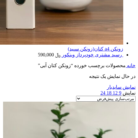
زونکن a4 کتان(زونکن سپید)
رسید مشتری خودپرداز وینکور
﷼
590,000
خانه
محصولات برچسب خورده “زونکن کتان آبی”
در حال نمایش یک نتیجه
نمایش سایدبار
نمایش
9
12
18
24