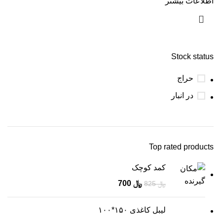
اطلاعات بیشتر
Stock status
حراج
در انبار
Top rated products
کمد کوچک
﷼
700
﷼
825
لیبل کاغذی ۱۵۰*۱۰۰