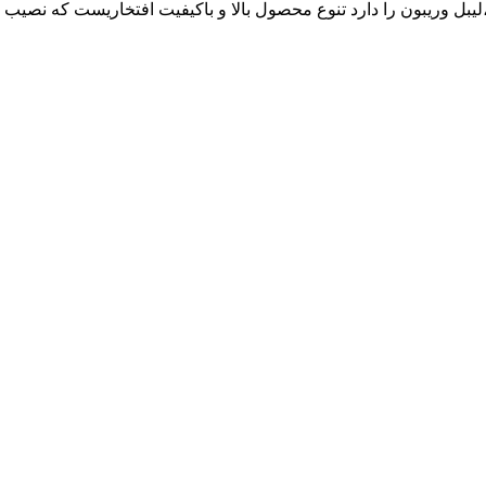
ع رول حرارتی ،لیبل وریبون را دارد تنوع محصول بالا و باکیفیت افتخاریست ک