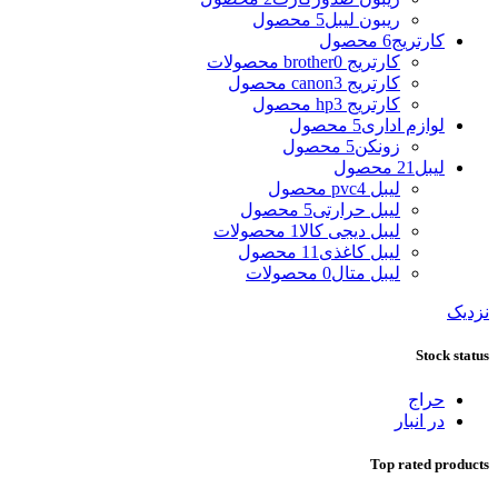
ریبون لیبل
5 محصول
کارتریج
6 محصول
کارتریج brother
0 محصولات
کارتریج canon
3 محصول
کارتریج hp
3 محصول
لوازم اداری
5 محصول
زونکن
5 محصول
لیبل
21 محصول
لیبل pvc
4 محصول
لیبل حرارتی
5 محصول
لیبل دیجی کالا
1 محصولات
لیبل کاغذی
11 محصول
لیبل متال
0 محصولات
نزدیک
Stock status
حراج
در انبار
Top rated products