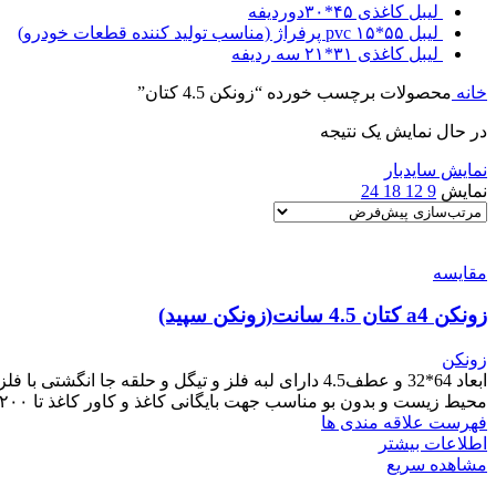
لیبل کاغذی ۴۵*۳۰دوردیفه
لیبل ۵۵*۱۵ pvc پرفراژ (مناسب تولید کننده قطعات خودرو)
لیبل کاغذی ۳۱*۲۱ سه ردیفه
خانه
محصولات برچسب خورده “زونکن 4.5 کتان”
در حال نمایش یک نتیجه
نمایش سایدبار
نمایش
9
12
18
24
مقایسه
زونکن a4 کتان 4.5 سانت(زونکن سپید)
زونکن
محیط زیست و بدون بو مناسب جهت بایگانی کاغذ و کاور کاغذ تا ۲۰۰ برگ
فهرست علاقه مندی ها
اطلاعات بیشتر
مشاهده سریع