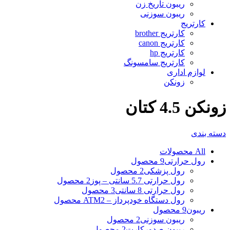
ریبون تاریخ زن
ریبون سوزنی
کارتریج
کارتریج brother
کارتریج canon
کارتریج hp
کارتریج سامسونگ
لوازم اداری
زونکن
زونکن 4.5 کتان
دسته بندی
All
محصولات
رول حرارتی
9 محصول
رول پزشکی
2 محصول
رول حرارتی 5.7 سانتی – پوز
2 محصول
رول حرارتی 8 سانتی
3 محصول
رول دستگاه خودپرداز – ATM
2 محصول
ریبون
9 محصول
ریبون سوزنی
2 محصول
ریبون صدورکارت
2 محصول