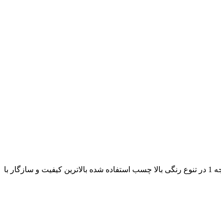
ابعاد 64*32 و عطف4.5 دارای لبه فلز و تیگل و حلقه جا انگشتی با فلز با کیفیت استر داخلی گلاسه براق سلفونی 135 گرم رویه گالینگور درجه 1 در تنوع رنگی بالا چسب استفاده شده بالاترین کیفیت و سازگار با