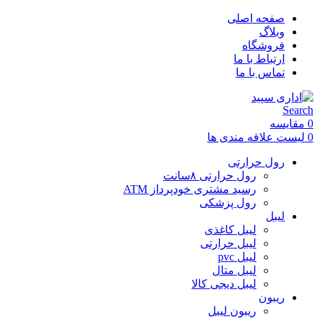
صفحه اصلی
وبلاگ
فروشگاه
ارتباط با ما
تماس با ما
Search
0
مقایسه
0
لیست علاقه مندی ها
رول حرارتی
رول حرارتی ۸سانت
رسید مشتری خودپرداز ATM
رول پزشکی
لیبل
لیبل کاغذی
لیبل حرارتی
لیبل pvc
لیبل متال
لیبل دیجی کالا
ریبون
ریبون لیبل