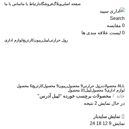
صفحه اصلی
وبلاگ
فروشگاه
ارتباط با ما
تماس با ما
Search
0
مقایسه
0
لیست علاقه مندی ها
رول حرارتی
لیبل
ریبون
کارتریج
لوازم اداری
لیبل آدرس
دسته بندی
ALL
محصولات
رول حرارتی
9 محصول
ریبون
9 محصول
کارتریج
6 محصول
لوازم اداری
5 محصول
لیبل
21 محصول
خانه
محصولات برچسب خورده “لیبل آدرس”
در حال نمایش 2 نتیجه
نمایش سایدبار
نمایش
9
12
18
24