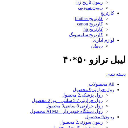
ریبون تاریخ زن
ریبون سوزنی
کارتریج
کارتریج brother
کارتریج canon
کارتریج hp
کارتریج سامسونگ
لوازم اداری
زونکن
لیبل ترازو ۵۰*۴۰
دسته بندی
All
محصولات
رول حرارتی
9 محصول
رول پزشکی
2 محصول
رول حرارتی 5.7 سانتی – پوز
2 محصول
رول حرارتی 8 سانتی
3 محصول
رول دستگاه خودپرداز – ATM
2 محصول
ریبون
9 محصول
ریبون سوزنی
2 محصول
ریبون صدورکارت
2 محصول