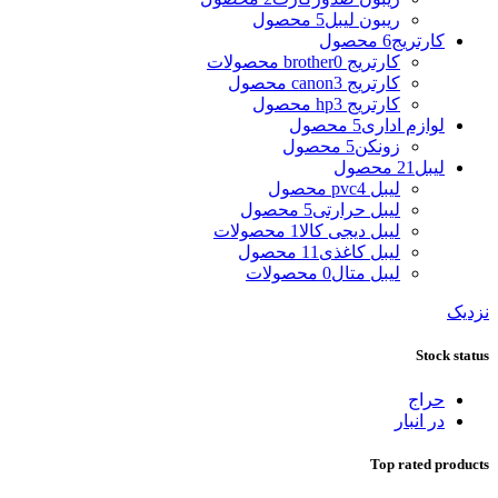
ریبون لیبل
5 محصول
کارتریج
6 محصول
کارتریج brother
0 محصولات
کارتریج canon
3 محصول
کارتریج hp
3 محصول
لوازم اداری
5 محصول
زونکن
5 محصول
لیبل
21 محصول
لیبل pvc
4 محصول
لیبل حرارتی
5 محصول
لیبل دیجی کالا
1 محصولات
لیبل کاغذی
11 محصول
لیبل متال
0 محصولات
نزدیک
Stock status
حراج
در انبار
Top rated products