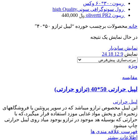
ریبون۳۰۰*۶۰ وکس
رول سونوگرافی سونیhigh Quality
ریبون olivertti PR2
﷼
440,000
خانه
محصولات برچسب خورده “لیبل ترازو ۵۰*۴۰”
در حال نمایش یک نتیجه
نمایش سایدبار
نمایش
9
12
18
24
ویژه
مقایسه
لیبل حرارتی 50*40 (ترازو حرارتی)
لیبل حرارتی
این لیبل مخصوص ترازو میباشد که در سوپر پروتئین یا فروشگاههای
زنجیره ای و پخش مواد غذایی موزد استفاده قرار میگیرد،که با
حرارتی که بوسیله هد موجود در ترازو بوجود میاد روی لیبل حرارتی
چاپ میشود
فهرست علاقه مندی ها
اطلاعات بیشتر