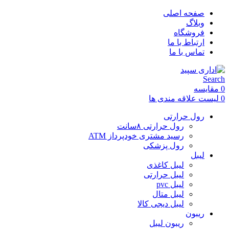
صفحه اصلی
وبلاگ
فروشگاه
ارتباط با ما
تماس با ما
Search
0
مقایسه
0
لیست علاقه مندی ها
رول حرارتی
رول حرارتی ۸سانت
رسید مشتری خودپرداز ATM
رول پزشکی
لیبل
لیبل کاغذی
لیبل حرارتی
لیبل pvc
لیبل متال
لیبل دیجی کالا
ریبون
ریبون لیبل