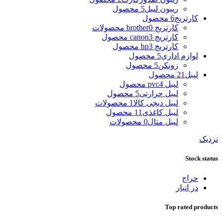
ریبون لیبل
5 محصول
کارتریج
6 محصول
کارتریج brother
0 محصولات
کارتریج canon
3 محصول
کارتریج hp
3 محصول
لوازم اداری
5 محصول
زونکن
5 محصول
لیبل
21 محصول
لیبل pvc
4 محصول
لیبل حرارتی
5 محصول
لیبل دیجی کالا
1 محصولات
لیبل کاغذی
11 محصول
لیبل متال
0 محصولات
نزدیک
Stock status
حراج
در انبار
Top rated products