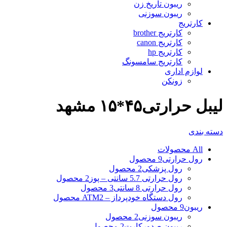
ریبون تاریخ زن
ریبون سوزنی
کارتریج
کارتریج brother
کارتریج canon
کارتریج hp
کارتریج سامسونگ
لوازم اداری
زونکن
لیبل حرارتی۴۵*۱۵ مشهد
دسته بندی
All
محصولات
رول حرارتی
9 محصول
رول پزشکی
2 محصول
رول حرارتی 5.7 سانتی – پوز
2 محصول
رول حرارتی 8 سانتی
3 محصول
رول دستگاه خودپرداز – ATM
2 محصول
ریبون
9 محصول
ریبون سوزنی
2 محصول
ریبون صدورکارت
2 محصول