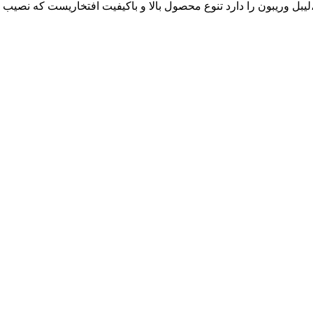
ع رول حرارتی ،لیبل وریبون را دارد تنوع محصول بالا و باکیفیت افتخاریست ک