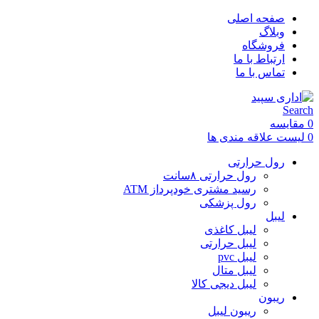
صفحه اصلی
وبلاگ
فروشگاه
ارتباط با ما
تماس با ما
Search
0
مقایسه
0
لیست علاقه مندی ها
رول حرارتی
رول حرارتی ۸سانت
رسید مشتری خودپرداز ATM
رول پزشکی
لیبل
لیبل کاغذی
لیبل حرارتی
لیبل pvc
لیبل متال
لیبل دیجی کالا
ریبون
ریبون لیبل