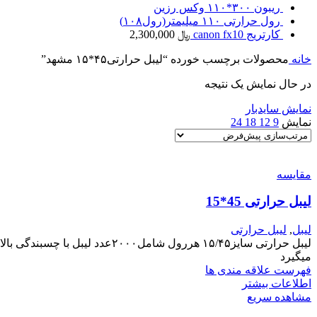
ریبون ۳۰۰*۱۱۰ وکس رزین
رول حرارتی ۱۱۰ میلیمتر(رول۱۰۸)
کارتریج canon fx10
﷼
2,300,000
خانه
محصولات برچسب خورده “لیبل حرارتی۴۵*۱۵ مشهد”
در حال نمایش یک نتیجه
نمایش سایدبار
نمایش
9
12
18
24
مقایسه
لیبل حرارتی 45*15
لیبل
,
لیبل حرارتی
لیبل حرارتی سایز۱۵/۴۵ هررول ش
میگیرد
فهرست علاقه مندی ها
اطلاعات بیشتر
مشاهده سریع