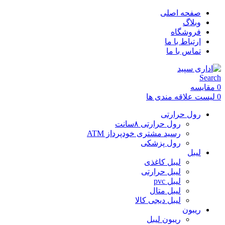
صفحه اصلی
وبلاگ
فروشگاه
ارتباط با ما
تماس با ما
Search
0
مقایسه
0
لیست علاقه مندی ها
رول حرارتی
رول حرارتی ۸سانت
رسید مشتری خودپرداز ATM
رول پزشکی
لیبل
لیبل کاغذی
لیبل حرارتی
لیبل pvc
لیبل متال
لیبل دیجی کالا
ریبون
ریبون لیبل