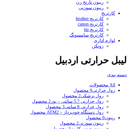
ریبون تاریخ زن
ریبون سوزنی
کارتریج
کارتریج brother
کارتریج canon
کارتریج hp
کارتریج سامسونگ
لوازم اداری
زونکن
لیبل حرارتی اردبیل
دسته بندی
All
محصولات
رول حرارتی
9 محصول
رول پزشکی
2 محصول
رول حرارتی 5.7 سانتی – پوز
2 محصول
رول حرارتی 8 سانتی
3 محصول
رول دستگاه خودپرداز – ATM
2 محصول
ریبون
9 محصول
ریبون سوزنی
2 محصول
ریبون صدورکارت
2 محصول