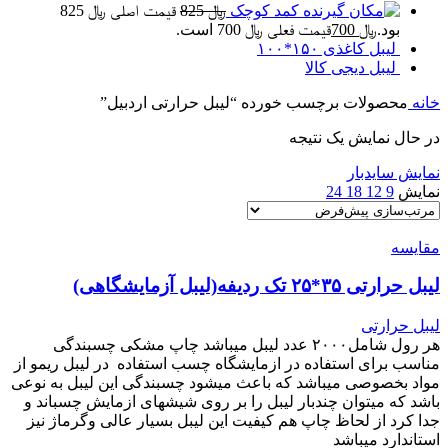
کمد کوچک
﷼
825
قیمت اصلی ﷼ 825
بود.
﷼
700
قیمت فعلی ﷼ 700 است.
لیبل کاغذی ۱۵۰*۱۰۰
لیبل دیجی کالا
خانه
محصولات برچسب خورده “لیبل حرارتی اردبیل”
در حال نمایش یک نتیجه
نمایش سایدبار
نمایش
9
12
18
24
مقایسه
لیبل حرارتی ۳۵*۲۵ تک ردیفه(لیبل آزمایشگاهی)
لیبل حرارتی
هر رول شامل۲۰۰۰ عدد لیبل میباشد چاپ مشکی چسبندگی
مناسب برای استفاده در ازمایشگاه چسب استفاده در لیبل ریمو از
مواد بخصوصی میباشد که باعث میشود چسبندگی این لیبل به نوعی
باشد که میتوان چندبار لیبل را بر روی شیشهای ازمایش چسباند و
جدا کرد از لحاظ چاپ هم کیفیت این لیبل بسیار عالی و‌گرماژ نیز
استاندارد میباشد