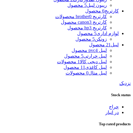
ریبون لیبل
5 محصول
کارتریج
6 محصول
کارتریج brother
0 محصولات
کارتریج canon
3 محصول
کارتریج hp
3 محصول
لوازم اداری
5 محصول
زونکن
5 محصول
لیبل
21 محصول
لیبل pvc
4 محصول
لیبل حرارتی
5 محصول
لیبل دیجی کالا
1 محصولات
لیبل کاغذی
11 محصول
لیبل متال
0 محصولات
نزدیک
Stock status
حراج
در انبار
Top rated products