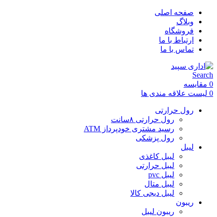
صفحه اصلی
وبلاگ
فروشگاه
ارتباط با ما
تماس با ما
Search
0
مقایسه
0
لیست علاقه مندی ها
رول حرارتی
رول حرارتی ۸سانت
رسید مشتری خودپرداز ATM
رول پزشکی
لیبل
لیبل کاغذی
لیبل حرارتی
لیبل pvc
لیبل متال
لیبل دیجی کالا
ریبون
ریبون لیبل