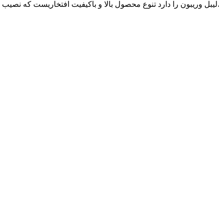
ع رول حرارتی ،لیبل وریبون را دارد تنوع محصول بالا و باکیفیت افتخاریست ک