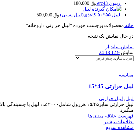
ریبون erc43
﷼
180,000
لیبل
لیبل ۵۵*۵۰ کاغذی(لیبل پستی)
﷼
500,000
خانه
محصولات برچسب خورده “لیبل حرارتی داروخانه”
در حال نمایش یک نتیجه
نمایش سایدبار
نمایش
9
12
18
24
مقایسه
لیبل حرارتی 45*15
لیبل
,
لیبل حرارتی
لیبل حرارتی سایز۱۵/۴۵ هررول ش
میگیرد
فهرست علاقه مندی ها
اطلاعات بیشتر
مشاهده سریع