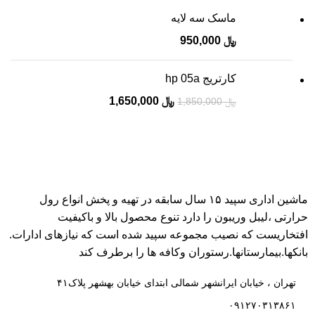
ماسک سه لایه
﷼
950,000
کارتریج hp 05a
﷼
1,650,000
﷼
1,850,000
ماشین اداری سپید ۱۵ سال سابقه در تهیه و پخش انواع رول
حرارتی ،لیبل وریبون را دارد تنوع محصول بالا و باکیفیت
افتخاریست که نصیب مجموعه سپید شده است که نیازهای ادارات.
بانکها.بیمارستانها.رستوران و‌کافه ها را برطرف کند
تهران ، خیابان ایرانشهر شمالی ابتدای خیابان بهشهر پلاک۴۱
۰۹۱۲۷۰۳۱۳۸۶۱