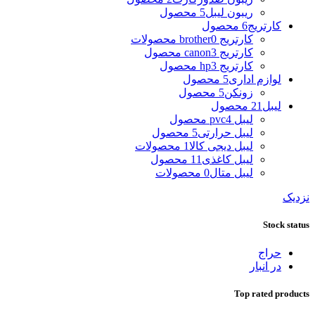
ریبون لیبل
5 محصول
کارتریج
6 محصول
کارتریج brother
0 محصولات
کارتریج canon
3 محصول
کارتریج hp
3 محصول
لوازم اداری
5 محصول
زونکن
5 محصول
لیبل
21 محصول
لیبل pvc
4 محصول
لیبل حرارتی
5 محصول
لیبل دیجی کالا
1 محصولات
لیبل کاغذی
11 محصول
لیبل متال
0 محصولات
نزدیک
Stock status
حراج
در انبار
Top rated products