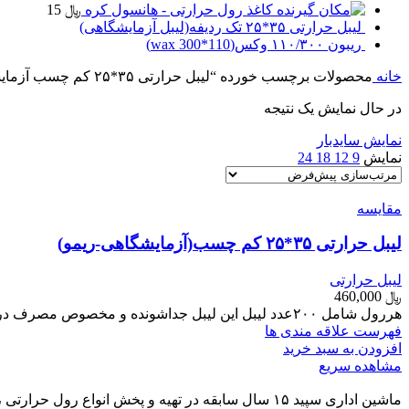
کاغذ رول حرارتی - هانسول کره
﷼
15
لیبل حرارتی ۳۵*۲۵ تک ردیفه(لیبل آزمایشگاهی)
ریبون ۱۱۰/۳۰۰ وکس(110*300 wax)
خانه
محصولات برچسب خورده “لیبل حرارتی ۳۵*۲۵ کم چسب آزمایشگاهی”
در حال نمایش یک نتیجه
نمایش سایدبار
نمایش
9
12
18
24
مقایسه
لیبل حرارتی ۳۵*۲۵ کم چسب(آزمایشگاهی-ریمو)
لیبل حرارتی
﷼
460,000
هررول شامل ۲۰۰عدد لیبل این لیبل جداشونده و مخصوص مصرف در آزمایشگاه میباشد لیبل به شرط کیفیت میباشد کالا درصورت عدم رضایت مرجوع میشود
فهرست علاقه مندی ها
افزودن به سبد خرید
مشاهده سریع
ماشین اداری سپید ۱۵ سال سابقه در تهیه و پخش انوا