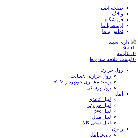
صفحه اصلی
وبلاگ
فروشگاه
ارتباط با ما
تماس با ما
Search
0
مقایسه
0
لیست علاقه مندی ها
رول حرارتی
رول حرارتی ۸سانت
رسید مشتری خودپرداز ATM
رول پزشکی
لیبل
لیبل کاغذی
لیبل حرارتی
لیبل pvc
لیبل متال
لیبل دیجی کالا
ریبون
ریبون لیبل