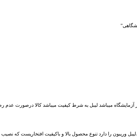
ع رول حرارتی ،لیبل وریبون را دارد تنوع محصول بالا و باکیفیت افتخاریست ک