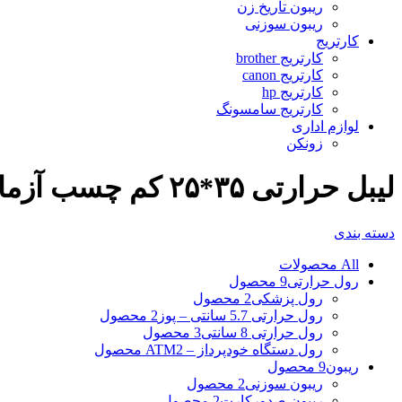
ریبون تاریخ زن
ریبون سوزنی
کارتریج
کارتریج brother
کارتریج canon
کارتریج hp
کارتریج سامسونگ
لوازم اداری
زونکن
لیبل حرارتی ۳۵*۲۵ کم چسب آزمایشگاهی
دسته بندی
All
محصولات
رول حرارتی
9 محصول
رول پزشکی
2 محصول
رول حرارتی 5.7 سانتی – پوز
2 محصول
رول حرارتی 8 سانتی
3 محصول
رول دستگاه خودپرداز – ATM
2 محصول
ریبون
9 محصول
ریبون سوزنی
2 محصول
ریبون صدورکارت
2 محصول