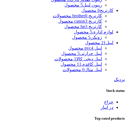
ریبون لیبل
5 محصول
کارتریج
6 محصول
کارتریج brother
0 محصولات
کارتریج canon
3 محصول
کارتریج hp
3 محصول
لوازم اداری
5 محصول
زونکن
5 محصول
لیبل
21 محصول
لیبل pvc
4 محصول
لیبل حرارتی
5 محصول
لیبل دیجی کالا
1 محصولات
لیبل کاغذی
11 محصول
لیبل متال
0 محصولات
نزدیک
Stock status
حراج
در انبار
Top rated products