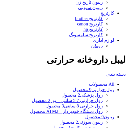
ریبون تاریخ زن
ریبون سوزنی
کارتریج
کارتریج brother
کارتریج canon
کارتریج hp
کارتریج سامسونگ
لوازم اداری
زونکن
لیبل داروخانه حرارتی
دسته بندی
All
محصولات
رول حرارتی
9 محصول
رول پزشکی
2 محصول
رول حرارتی 5.7 سانتی – پوز
2 محصول
رول حرارتی 8 سانتی
3 محصول
رول دستگاه خودپرداز – ATM
2 محصول
ریبون
9 محصول
ریبون سوزنی
2 محصول
ریبون صدورکارت
2 محصول