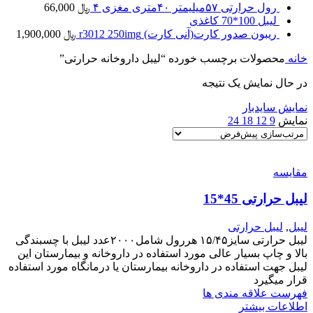
رول حرارتی ۵۷میلیمتر ۴۰متری مغزی ۴
﷼
66,000
لیبل 100*70 کاغذی
ریبون صدور کارت(آنی کارت) r3012 250img
﷼
1,900,000
خانه
محصولات برچسب خورده “لیبل داروخانه حرارتی”
در حال نمایش یک نتیجه
نمایش سایدبار
نمایش
9
12
18
24
مقایسه
لیبل حرارتی 45*15
لیبل
,
لیبل حرارتی
لیبل حرارتی سایز۱۵/۴۵ هررول شامل۲۰۰۰عدد لیبل با چسبندگی
بالا و چاپ بسیار عالی مورد استفاده در داروخانه و بیمارستان این
لیبل جهت استفاده در داروخانه بیمارستان یا درمانگاه مورد استفاده
قرار میگیرد
فهرست علاقه مندی ها
اطلاعات بیشتر