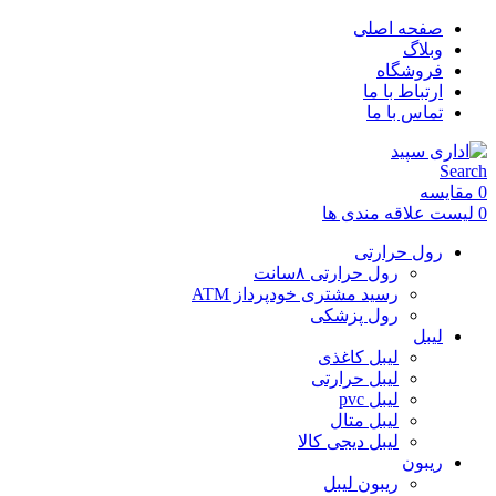
صفحه اصلی
وبلاگ
فروشگاه
ارتباط با ما
تماس با ما
Search
0
مقایسه
0
لیست علاقه مندی ها
رول حرارتی
رول حرارتی ۸سانت
رسید مشتری خودپرداز ATM
رول پزشکی
لیبل
لیبل کاغذی
لیبل حرارتی
لیبل pvc
لیبل متال
لیبل دیجی کالا
ریبون
ریبون لیبل