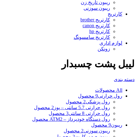
ریبون تاریخ زن
ریبون سوزنی
کارتریج
کارتریج brother
کارتریج canon
کارتریج hp
کارتریج سامسونگ
لوازم اداری
زونکن
لیبل پشت چسبدار
دسته بندی
All
محصولات
رول حرارتی
9 محصول
رول پزشکی
2 محصول
رول حرارتی 5.7 سانتی – پوز
2 محصول
رول حرارتی 8 سانتی
3 محصول
رول دستگاه خودپرداز – ATM
2 محصول
ریبون
9 محصول
ریبون سوزنی
2 محصول
ریبون صدورکارت
2 محصول