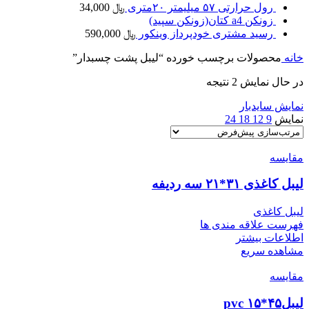
رول حرارتی ۵۷ میلیمتر ۲۰متری
﷼
34,000
زونکن a4 کتان(زونکن سپید)
رسید مشتری خودپرداز وینکور
﷼
590,000
خانه
محصولات برچسب خورده “لیبل پشت چسبدار”
در حال نمایش 2 نتیجه
نمایش سایدبار
نمایش
9
12
18
24
مقایسه
لیبل کاغذی ۳۱*۲۱ سه ردیفه
لیبل کاغذی
فهرست علاقه مندی ها
اطلاعات بیشتر
مشاهده سریع
مقایسه
لیبل۴۵*۱۵ pvc