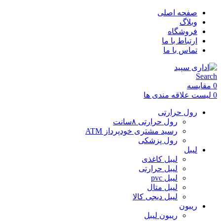
صفحه اصلی
وبلاگ
فروشگاه
ارتباط با ما
تماس با ما
Search
0
مقایسه
0
لیست علاقه مندی ها
رول حرارتی
رول حرارتی ۸سانت
رسید مشتری خودپرداز ATM
رول پزشکی
لیبل
لیبل کاغذی
لیبل حرارتی
لیبل pvc
لیبل متال
لیبل دیجی کالا
ریبون
ریبون لیبل