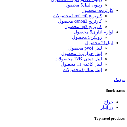
ریبون لیبل
5 محصول
کارتریج
6 محصول
کارتریج brother
0 محصولات
کارتریج canon
3 محصول
کارتریج hp
3 محصول
لوازم اداری
5 محصول
زونکن
5 محصول
لیبل
21 محصول
لیبل pvc
4 محصول
لیبل حرارتی
5 محصول
لیبل دیجی کالا
1 محصولات
لیبل کاغذی
11 محصول
لیبل متال
0 محصولات
نزدیک
Stock status
حراج
در انبار
Top rated products