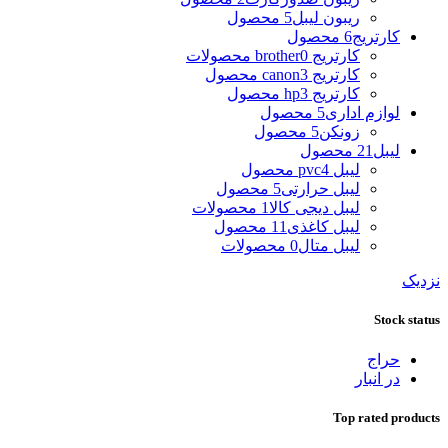
ریبون لیبل
5 محصول
کارتریج
6 محصول
کارتریج brother
0 محصولات
کارتریج canon
3 محصول
کارتریج hp
3 محصول
لوازم اداری
5 محصول
زونکن
5 محصول
لیبل
21 محصول
لیبل pvc
4 محصول
لیبل حرارتی
5 محصول
لیبل دیجی کالا
1 محصولات
لیبل کاغذی
11 محصول
لیبل متال
0 محصولات
نزدیک
Stock status
حراج
در انبار
Top rated products