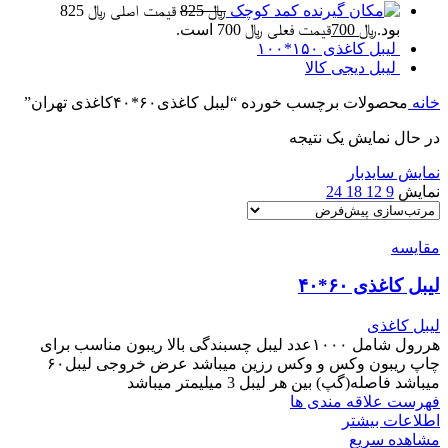
کمد کوچک
﷼
825
قیمت اصلی ﷼ 825
بود.
﷼
700
قیمت فعلی ﷼ 700 است.
لیبل کاغذی ۱۵۰*۱۰۰
لیبل دیجی کالا
خانه
محصولات برچسب خورده “لیبل کاغذی۶۰*۴۰کاغذی تهران”
در حال نمایش یک نتیجه
نمایش سایدبار
نمایش
9
12
18
24
مقایسه
لیبل کاغذی ۶۰*۴۰
لیبل کاغذی
هررول شامل ۱۰۰۰عدد لیبل چسبندگی بالا ریبون مناسب برای
چاپ ریبون وکس و وکس رزین میباشد عرض خروجی لیبل۶۰
میباشد فاصله(گپ) بین هر لیبل 3 میلیمتر میباشد
فهرست علاقه مندی ها
اطلاعات بیشتر
مشاهده سریع