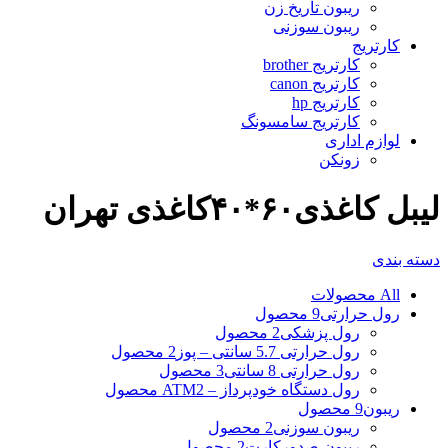
ریبون تاریخ زن
ریبون سوزنی
کارتریج
کارتریج brother
کارتریج canon
کارتریج hp
کارتریج سامسونگ
لوازم اداری
زونکن
لیبل کاغذی۶۰*۴۰کاغذی تهران
دسته بندی
All
محصولات
رول حرارتی
9 محصول
رول پزشکی
2 محصول
رول حرارتی 5.7 سانتی – پوز
2 محصول
رول حرارتی 8 سانتی
3 محصول
رول دستگاه خودپرداز – ATM
2 محصول
ریبون
9 محصول
ریبون سوزنی
2 محصول
ریبون صدورکارت
2 محصول