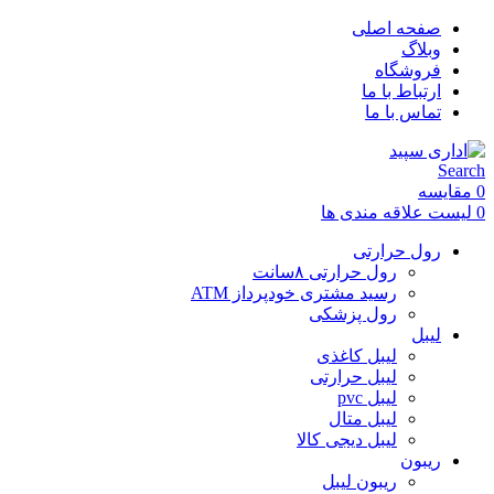
صفحه اصلی
وبلاگ
فروشگاه
ارتباط با ما
تماس با ما
Search
0
مقایسه
0
لیست علاقه مندی ها
رول حرارتی
رول حرارتی ۸سانت
رسید مشتری خودپرداز ATM
رول پزشکی
لیبل
لیبل کاغذی
لیبل حرارتی
لیبل pvc
لیبل متال
لیبل دیجی کالا
ریبون
ریبون لیبل