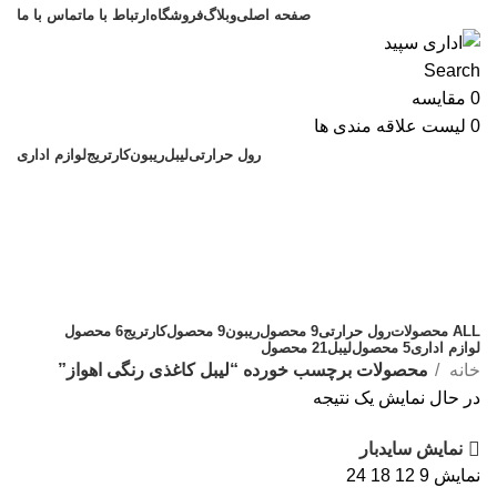
صفحه اصلی
وبلاگ
فروشگاه
ارتباط با ما
تماس با ما
Search
0
مقایسه
0
لیست علاقه مندی ها
رول حرارتی
لیبل
ریبون
کارتریج
لوازم اداری
لیبل کاغذی رنگی اهواز
دسته بندی
ALL
محصولات
رول حرارتی
9 محصول
ریبون
9 محصول
کارتریج
6 محصول
لوازم اداری
5 محصول
لیبل
21 محصول
خانه
محصولات برچسب خورده “لیبل کاغذی رنگی اهواز”
در حال نمایش یک نتیجه
نمایش سایدبار
نمایش
9
12
18
24