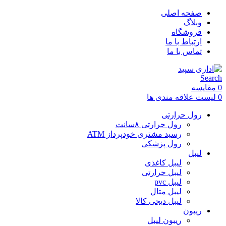
صفحه اصلی
وبلاگ
فروشگاه
ارتباط با ما
تماس با ما
Search
0
مقایسه
0
لیست علاقه مندی ها
رول حرارتی
رول حرارتی ۸سانت
رسید مشتری خودپرداز ATM
رول پزشکی
لیبل
لیبل کاغذی
لیبل حرارتی
لیبل pvc
لیبل متال
لیبل دیجی کالا
ریبون
ریبون لیبل