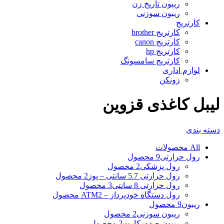
ریبون تاریخ زن
ریبون سوزنی
کارتریج
کارتریج brother
کارتریج canon
کارتریج hp
کارتریج سامسونگ
لوازم اداری
زونکن
لیبل کاغذی قزوین
دسته بندی
All
محصولات
رول حرارتی
9 محصول
رول پزشکی
2 محصول
رول حرارتی 5.7 سانتی – پوز
2 محصول
رول حرارتی 8 سانتی
3 محصول
رول دستگاه خودپرداز – ATM
2 محصول
ریبون
9 محصول
ریبون سوزنی
2 محصول
ریبون صدورکارت
2 محصول