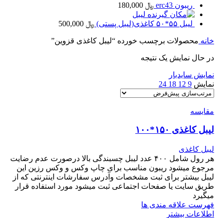
ریبون erc43
﷼
180,000
لیبل
لیبل ۵۵*۵۰ کاغذی(لیبل پستی)
﷼
500,000
خانه
محصولات برچسب خورده “لیبل کاغذی قزوین”
در حال نمایش یک نتیجه
نمایش سایدبار
نمایش
9
12
18
24
مقایسه
لیبل کاغذی ۱۵۰*۱۰۰
لیبل کاغذی
هر رول شامل ۴۰۰ عدد لیبل چسبندگی بالا درصورت عدم رضایت
مرجوع میشود ریبون مناسب برای چاپ وکس و وکس رزین این
لیبل بیشتر برای ثبت مشخصات و‌آدرس سفارشات اینترنتی که از
طریق سایت یا صفحات اجتماعی ثبت میشود مورد استفاده قرار
میگیرد
فهرست علاقه مندی ها
اطلاعات بیشتر