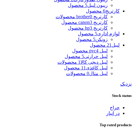
ریبون لیبل
5 محصول
کارتریج
6 محصول
کارتریج brother
0 محصولات
کارتریج canon
3 محصول
کارتریج hp
3 محصول
لوازم اداری
5 محصول
زونکن
5 محصول
لیبل
21 محصول
لیبل pvc
4 محصول
لیبل حرارتی
5 محصول
لیبل دیجی کالا
1 محصولات
لیبل کاغذی
11 محصول
لیبل متال
0 محصولات
نزدیک
Stock status
حراج
در انبار
Top rated products