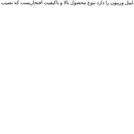
ع رول حرارتی ،لیبل وریبون را دارد تنوع محصول بالا و باکیفیت افتخاریست ک