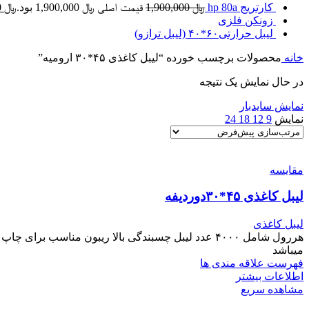
کارتریج hp 80a
﷼
1,900,000
قیمت اصلی ﷼ 1,900,000 بود.
﷼
1,700,000
زونکن فلزی
لیبل حرارتی۶۰*۴۰ (لیبل ترازو)
خانه
محصولات برچسب خورده “لیبل کاغذی ۴۵*۳۰ ارومیه”
در حال نمایش یک نتیجه
نمایش سایدبار
نمایش
9
12
18
24
مقایسه
لیبل کاغذی ۴۵*۳۰دوردیفه
لیبل کاغذی
میباشد
فهرست علاقه مندی ها
اطلاعات بیشتر
مشاهده سریع