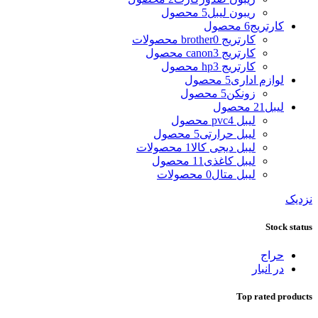
ریبون لیبل
5 محصول
کارتریج
6 محصول
کارتریج brother
0 محصولات
کارتریج canon
3 محصول
کارتریج hp
3 محصول
لوازم اداری
5 محصول
زونکن
5 محصول
لیبل
21 محصول
لیبل pvc
4 محصول
لیبل حرارتی
5 محصول
لیبل دیجی کالا
1 محصولات
لیبل کاغذی
11 محصول
لیبل متال
0 محصولات
نزدیک
Stock status
حراج
در انبار
Top rated products