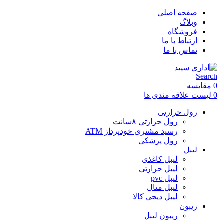
صفحه اصلی
وبلاگ
فروشگاه
ارتباط با ما
تماس با ما
Search
0
مقایسه
0
لیست علاقه مندی ها
رول حرارتی
رول حرارتی ۸سانت
رسید مشتری خودپرداز ATM
رول پزشکی
لیبل
لیبل کاغذی
لیبل حرارتی
لیبل pvc
لیبل متال
لیبل دیجی کالا
ریبون
ریبون لیبل