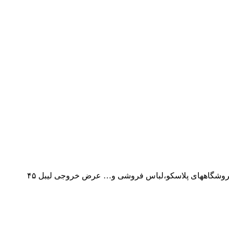
هررول شامل ۴۰۰۰ عدد لیبل چسبندگی بالا ریبون مناسب برای چاپ ریبون وکس و وکس رزین میباشد مناسب استفاده برای کتابفروشی،فروشگاههای پلاسکو،لباس فروشی و… عرض خروجی لیبل ۴۵