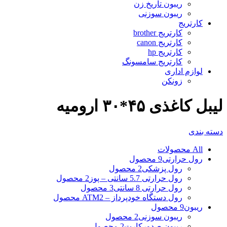
ریبون تاریخ زن
ریبون سوزنی
کارتریج
کارتریج brother
کارتریج canon
کارتریج hp
کارتریج سامسونگ
لوازم اداری
زونکن
لیبل کاغذی ۴۵*۳۰ ارومیه
دسته بندی
All
محصولات
رول حرارتی
9 محصول
رول پزشکی
2 محصول
رول حرارتی 5.7 سانتی – پوز
2 محصول
رول حرارتی 8 سانتی
3 محصول
رول دستگاه خودپرداز – ATM
2 محصول
ریبون
9 محصول
ریبون سوزنی
2 محصول
ریبون صدورکارت
2 محصول