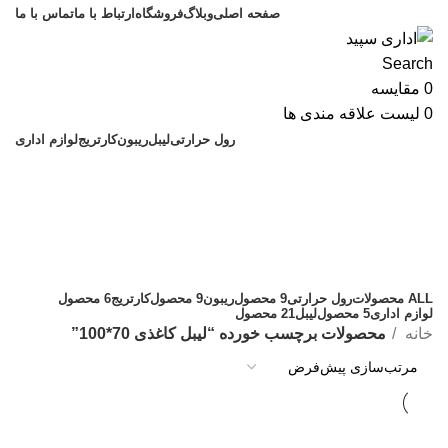
صفحه اصلی
وبلاگ
فروشگاه
ارتباط با ما
تماس با ما
Search
0
مقایسه
0
لیست علاقه مندی ها
رول حرارتی
لیبل
ریبون
کارتریج
لوازم اداری
لیبل کاغذی 70*100
دسته بندی
ALL
محصولات
رول حرارتی
9 محصول
ریبون
9 محصول
کارتریج
6 محصول
لوازم اداری
5 محصول
لیبل
21 محصول
خانه
محصولات برچسب خورده “لیبل کاغذی 70*100”