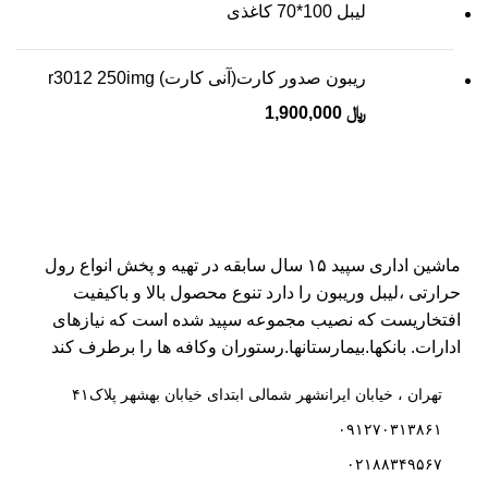
لیبل 100*70 کاغذی
ریبون صدور کارت(آنی کارت) r3012 250img
﷼
1,900,000
ماشین اداری سپید ۱۵ سال سابقه در تهیه و پخش انواع رول
حرارتی ،لیبل وریبون را دارد تنوع محصول بالا و باکیفیت
افتخاریست که نصیب مجموعه سپید شده است که نیازهای
ادارات. بانکها.بیمارستانها.رستوران و‌کافه ها را برطرف کند
تهران ، خیابان ایرانشهر شمالی ابتدای خیابان بهشهر پلاک۴۱
۰۹۱۲۷۰۳۱۳۸۶۱
۰۲۱۸۸۳۴۹۵۶۷