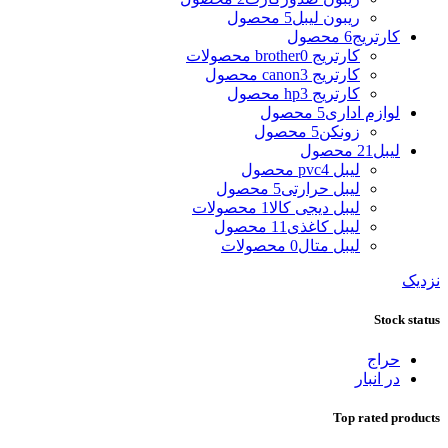
ریبون لیبل
5 محصول
کارتریج
6 محصول
کارتریج brother
0 محصولات
کارتریج canon
3 محصول
کارتریج hp
3 محصول
لوازم اداری
5 محصول
زونکن
5 محصول
لیبل
21 محصول
لیبل pvc
4 محصول
لیبل حرارتی
5 محصول
لیبل دیجی کالا
1 محصولات
لیبل کاغذی
11 محصول
لیبل متال
0 محصولات
نزدیک
Stock status
حراج
در انبار
Top rated products