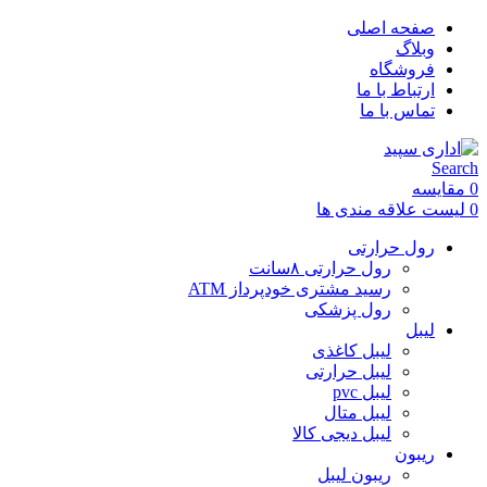
صفحه اصلی
وبلاگ
فروشگاه
ارتباط با ما
تماس با ما
Search
0
مقایسه
0
لیست علاقه مندی ها
رول حرارتی
رول حرارتی ۸سانت
رسید مشتری خودپرداز ATM
رول پزشکی
لیبل
لیبل کاغذی
لیبل حرارتی
لیبل pvc
لیبل متال
لیبل دیجی کالا
ریبون
ریبون لیبل