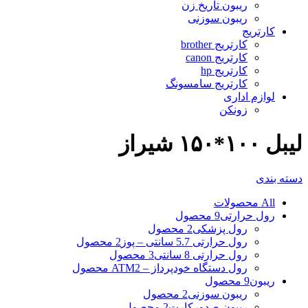
ریبون تاریخ زن
ریبون سوزنی
کارتریج
کارتریج brother
کارتریج canon
کارتریج hp
کارتریج سامسونگ
لوازم اداری
زونکن
لیبل ۱۰۰*۱۵۰ شیراز
دسته بندی
All
محصولات
رول حرارتی
9 محصول
رول پزشکی
2 محصول
رول حرارتی 5.7 سانتی – پوز
2 محصول
رول حرارتی 8 سانتی
3 محصول
رول دستگاه خودپرداز – ATM
2 محصول
ریبون
9 محصول
ریبون سوزنی
2 محصول
ریبون صدورکارت
2 محصول