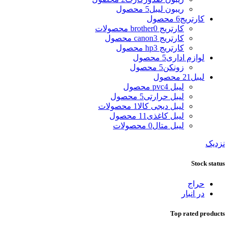
ریبون لیبل
5 محصول
کارتریج
6 محصول
کارتریج brother
0 محصولات
کارتریج canon
3 محصول
کارتریج hp
3 محصول
لوازم اداری
5 محصول
زونکن
5 محصول
لیبل
21 محصول
لیبل pvc
4 محصول
لیبل حرارتی
5 محصول
لیبل دیجی کالا
1 محصولات
لیبل کاغذی
11 محصول
لیبل متال
0 محصولات
نزدیک
Stock status
حراج
در انبار
Top rated products