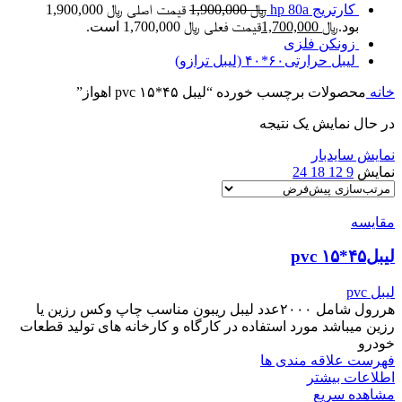
کارتریج hp 80a
﷼
1,900,000
قیمت اصلی ﷼ 1,900,000
بود.
﷼
1,700,000
قیمت فعلی ﷼ 1,700,000 است.
زونکن فلزی
لیبل حرارتی۶۰*۴۰ (لیبل ترازو)
خانه
محصولات برچسب خورده “لیبل ۴۵*۱۵ pvc اهواز”
در حال نمایش یک نتیجه
نمایش سایدبار
نمایش
9
12
18
24
مقایسه
لیبل۴۵*۱۵ pvc
لیبل pvc
هررول شامل ۲۰۰۰عدد لیبل ریبون مناسب چاپ وکس رزین یا
رزین میباشد مورد استفاده در کارگاه و کارخانه های تولید قطعات
خودرو
فهرست علاقه مندی ها
اطلاعات بیشتر
مشاهده سریع