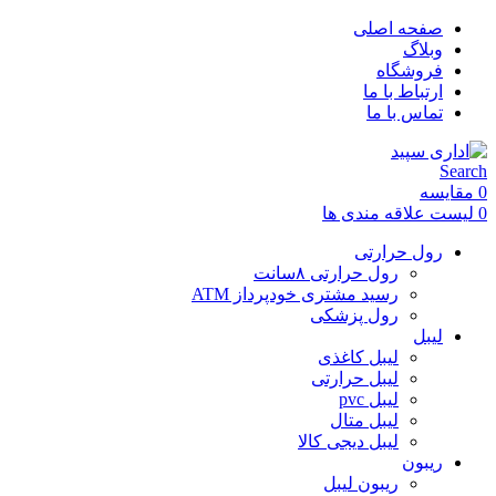
صفحه اصلی
وبلاگ
فروشگاه
ارتباط با ما
تماس با ما
Search
0
مقایسه
0
لیست علاقه مندی ها
رول حرارتی
رول حرارتی ۸سانت
رسید مشتری خودپرداز ATM
رول پزشکی
لیبل
لیبل کاغذی
لیبل حرارتی
لیبل pvc
لیبل متال
لیبل دیجی کالا
ریبون
ریبون لیبل