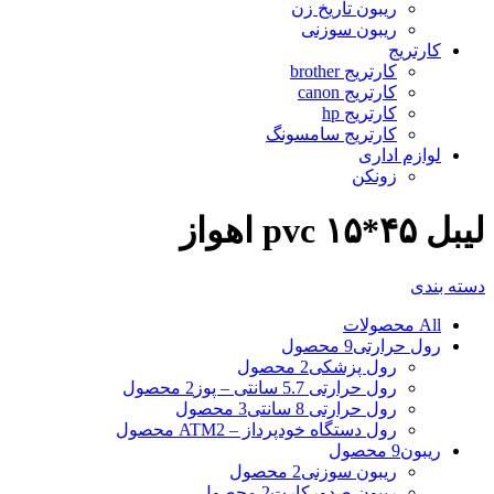
ریبون تاریخ زن
ریبون سوزنی
کارتریج
کارتریج brother
کارتریج canon
کارتریج hp
کارتریج سامسونگ
لوازم اداری
زونکن
لیبل ۴۵*۱۵ pvc اهواز
دسته بندی
All
محصولات
رول حرارتی
9 محصول
رول پزشکی
2 محصول
رول حرارتی 5.7 سانتی – پوز
2 محصول
رول حرارتی 8 سانتی
3 محصول
رول دستگاه خودپرداز – ATM
2 محصول
ریبون
9 محصول
ریبون سوزنی
2 محصول
ریبون صدورکارت
2 محصول