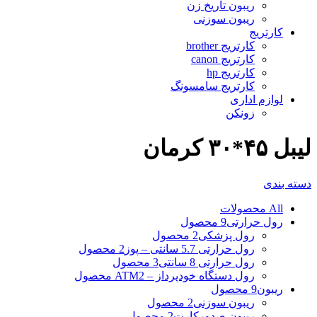
ریبون تاریخ زن
ریبون سوزنی
کارتریج
کارتریج brother
کارتریج canon
کارتریج hp
کارتریج سامسونگ
لوازم اداری
زونکن
لیبل ۴۵*۳۰ کرمان
دسته بندی
All
محصولات
رول حرارتی
9 محصول
رول پزشکی
2 محصول
رول حرارتی 5.7 سانتی – پوز
2 محصول
رول حرارتی 8 سانتی
3 محصول
رول دستگاه خودپرداز – ATM
2 محصول
ریبون
9 محصول
ریبون سوزنی
2 محصول
ریبون صدورکارت
2 محصول