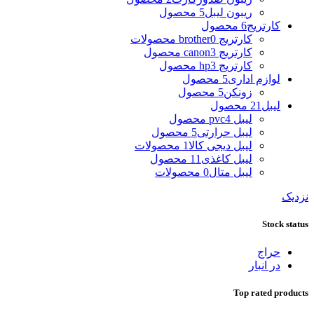
ریبون لیبل
5 محصول
کارتریج
6 محصول
کارتریج brother
0 محصولات
کارتریج canon
3 محصول
کارتریج hp
3 محصول
لوازم اداری
5 محصول
زونکن
5 محصول
لیبل
21 محصول
لیبل pvc
4 محصول
لیبل حرارتی
5 محصول
لیبل دیجی کالا
1 محصولات
لیبل کاغذی
11 محصول
لیبل متال
0 محصولات
نزدیک
Stock status
حراج
در انبار
Top rated products