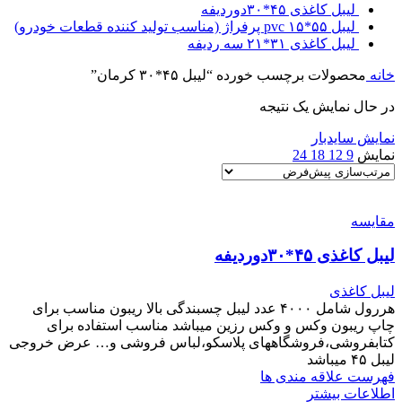
لیبل کاغذی ۴۵*۳۰دوردیفه
لیبل ۵۵*۱۵ pvc پرفراژ (مناسب تولید کننده قطعات خودرو)
لیبل کاغذی ۳۱*۲۱ سه ردیفه
خانه
محصولات برچسب خورده “لیبل ۴۵*۳۰ کرمان”
در حال نمایش یک نتیجه
نمایش سایدبار
نمایش
9
12
18
24
مقایسه
لیبل کاغذی ۴۵*۳۰دوردیفه
لیبل کاغذی
هررول شامل ۴۰۰۰ عدد لیبل چسبندگی بالا ریبون مناسب برای
چاپ ریبون وکس و وکس رزین میباشد مناسب استفاده برای
کتابفروشی،فروشگاههای پلاسکو،لباس فروشی و… عرض خروجی
لیبل ۴۵ میباشد
فهرست علاقه مندی ها
اطلاعات بیشتر