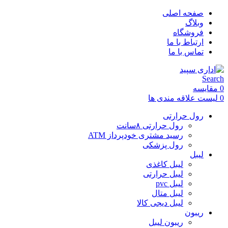
صفحه اصلی
وبلاگ
فروشگاه
ارتباط با ما
تماس با ما
Search
0
مقایسه
0
لیست علاقه مندی ها
رول حرارتی
رول حرارتی ۸سانت
رسید مشتری خودپرداز ATM
رول پزشکی
لیبل
لیبل کاغذی
لیبل حرارتی
لیبل pvc
لیبل متال
لیبل دیجی کالا
ریبون
ریبون لیبل