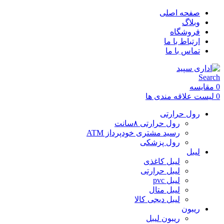
صفحه اصلی
وبلاگ
فروشگاه
ارتباط با ما
تماس با ما
Search
0
مقایسه
0
لیست علاقه مندی ها
رول حرارتی
رول حرارتی ۸سانت
رسید مشتری خودپرداز ATM
رول پزشکی
لیبل
لیبل کاغذی
لیبل حرارتی
لیبل pvc
لیبل متال
لیبل دیجی کالا
ریبون
ریبون لیبل