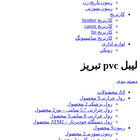
ریبون تاریخ زن
ریبون سوزنی
کارتریج
کارتریج brother
کارتریج canon
کارتریج hp
کارتریج سامسونگ
لوازم اداری
زونکن
لیبل pvc تبریز
دسته بندی
All
محصولات
رول حرارتی
9 محصول
رول پزشکی
2 محصول
رول حرارتی 5.7 سانتی – پوز
2 محصول
رول حرارتی 8 سانتی
3 محصول
رول دستگاه خودپرداز – ATM
2 محصول
ریبون
9 محصول
ریبون سوزنی
2 محصول
ریبون صدورکارت
2 محصول