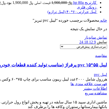
کارتریج hp 80a
﷼
1,900,000
قیمت اصلی ﷼ 1,900,000 بود.
﷼
1,700,000
زونکن فلزی
لیبل حرارتی۶۰*۴۰ (لیبل ترازو)
خانه
محصولات برچسب خورده “لیبل pvc تبریز”
در حال نمایش یک نتیجه
نمایش سایدبار
نمایش
9
12
18
24
مقایسه
لیبل ۵۵*۱۵ pvc پرفراژ (مناسب تولید کننده قطعات خودرو)
لیبل pvc
هررول شامل ۲۰۰۰عدد لیبل ریبون مناسب برای چاپ ۷۵*۶۰ وکس رزین یا رزین میباشد
فهرست علاقه مندی ها
اطلاعات بیشتر
مشاهده سریع
ماشین اداری سپید ۱۵ سال سابقه در تهیه و پخش انوا
بانکها.بیمارستانها.رستوران و‌کافه ها را برطرف کند