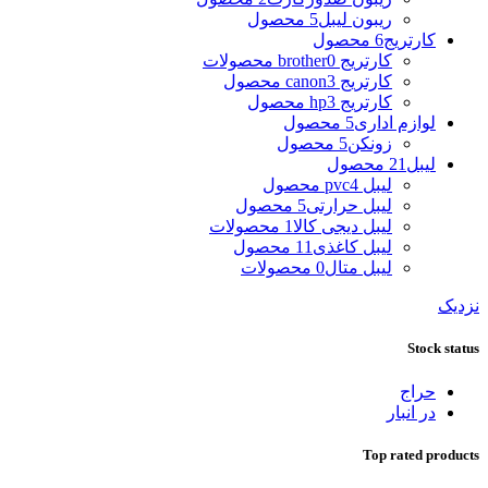
ریبون لیبل
5 محصول
کارتریج
6 محصول
کارتریج brother
0 محصولات
کارتریج canon
3 محصول
کارتریج hp
3 محصول
لوازم اداری
5 محصول
زونکن
5 محصول
لیبل
21 محصول
لیبل pvc
4 محصول
لیبل حرارتی
5 محصول
لیبل دیجی کالا
1 محصولات
لیبل کاغذی
11 محصول
لیبل متال
0 محصولات
نزدیک
Stock status
حراج
در انبار
Top rated products