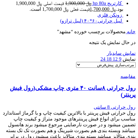
کارتریج hp 80a
﷼
1,900,000
قیمت اصلی ﷼ 1,900,000
بود.
﷼
1,700,000
قیمت فعلی ﷼ 1,700,000 است.
زونکن فلزی
لیبل حرارتی۶۰*۴۰ (لیبل ترازو)
خانه
محصولات برچسب خورده “مشهد”
در حال نمایش یک نتیجه
نمایش سایدبار
نمایش
9
12
18
24
مقایسه
رول حرارتی ۸سانت ۴۰ متری چاپ مشکی(رول فیش
پرینتر)
رول حرارتی 8 سانتی
رول حرارتی فیش پرینتر با بالاترین کیفیت چاپ و با گرماژ استاندارد
مناسب برای انواع فیش پرینترهای موجود متراژ و کیفیت چاپ
تضمین میشود و در صورت نارضایتی مرجوع میشود برند هانسول
میباشد و‌بسته بندی هم بصورت شیرینگ و هم بصورت تک تک بسته
بندی متالایز میباشد بسته بندی متالایز باعث میشود رول در برابر