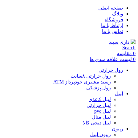
صفحه اصلی
وبلاگ
فروشگاه
ارتباط با ما
تماس با ما
Search
0
مقایسه
0
لیست علاقه مندی ها
رول حرارتی
رول حرارتی ۸سانت
رسید مشتری خودپرداز ATM
رول پزشکی
لیبل
لیبل کاغذی
لیبل حرارتی
لیبل pvc
لیبل متال
لیبل دیجی کالا
ریبون
ریبون لیبل