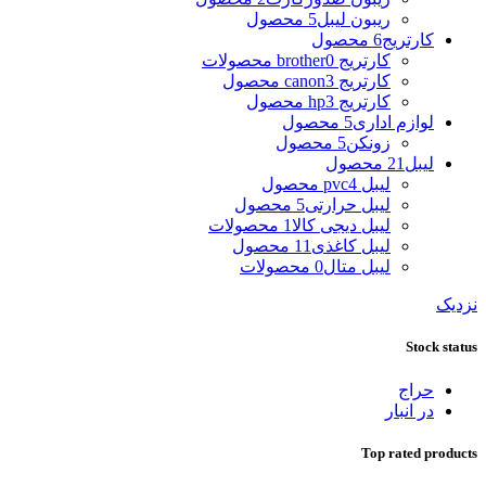
ریبون لیبل
5 محصول
کارتریج
6 محصول
کارتریج brother
0 محصولات
کارتریج canon
3 محصول
کارتریج hp
3 محصول
لوازم اداری
5 محصول
زونکن
5 محصول
لیبل
21 محصول
لیبل pvc
4 محصول
لیبل حرارتی
5 محصول
لیبل دیجی کالا
1 محصولات
لیبل کاغذی
11 محصول
لیبل متال
0 محصولات
نزدیک
Stock status
حراج
در انبار
Top rated products