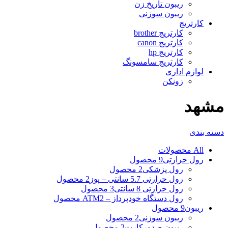
ریبون تاریخ زن
ریبون سوزنی
کارتریج
کارتریج brother
کارتریج canon
کارتریج hp
کارتریج سامسونگ
لوازم اداری
زونکن
مشهد
دسته بندی
All
محصولات
رول حرارتی
9 محصول
رول پزشکی
2 محصول
رول حرارتی 5.7 سانتی – پوز
2 محصول
رول حرارتی 8 سانتی
3 محصول
رول دستگاه خودپرداز – ATM
2 محصول
ریبون
9 محصول
ریبون سوزنی
2 محصول
ریبون صدورکارت
2 محصول